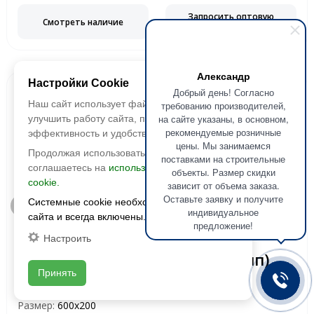
Запросить оптовую
Смотреть наличие
цену
Александр
Настройки Cookie
Добрый день! Согласно
Наш сайт использует файлы cookie, чтобы
требованию производителей,
на сайте указаны, в основном,
улучшить работу сайта, повысить его
рекомендуемые розничные
эффективность и удобство.
цены. Мы занимаемся
Продолжая использовать сайт, вы
поставками на строительные
соглашаетесь на
использование файлов
объекты. Размер скидки
cookie.
зависит от объема заказа.
Оставьте заявку и получите
Системные cookie необходимы для работы
Быстрый просмотр
индивидуальное
сайта и всегда включены.
предложение!
Laparet
Настроить
Плитка настенная Sweep (Свип)
белая 60119 20х60
Принять
Размер:
600х200