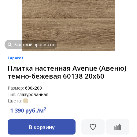
Быстрый просмотр
Laparet
Плитка настенная Avenue (Авеню)
тёмно-бежевая 60138 20х60
Размер:
600х200
Тип:
глазурованная
Цвета:
2
1 390 руб./м
В корзину