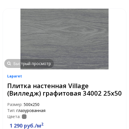
Быстрый просмотр
Laparet
Плитка настенная Village
(Вилледж) графитовая 34002 25х50
Размер:
500х250
Тип:
глазурованная
Цвета:
2
1 290 руб./м