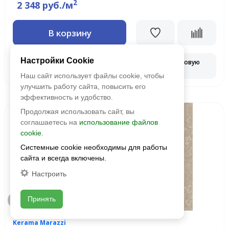
2
2 348 руб./м
В корзину
Настройки Cookie
Запросить оптовую
Смотреть наличие
цену
Наш сайт использует файлы cookie, чтобы
улучшить работу сайта, повысить его
эффективность и удобство.
Продолжая использовать сайт, вы
Новинка
соглашаетесь на
использование файлов
cookie.
Системные cookie необходимы для работы
сайта и всегда включены.
Настроить
Принять
Быстрый просмотр
Kerama Marazzi