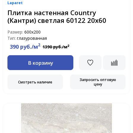
Laparet
Плитка настенная Country
(Кантри) светлая 60122 20х60
Размер:
600х200
Тип:
глазурованная
2
390 руб./м
2
1390 руб./м
В корзину
Запросить оптовую
Смотреть наличие
цену