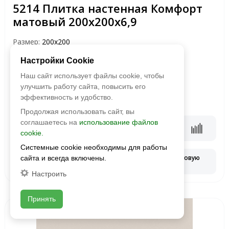
5214 Плитка настенная Комфорт
матовый 200х200х6,9
Размер:
200х200
Фактура:
матовая
Настройки Cookie
Тип:
глазурованная
Толщина:
6.9 мм
Наш сайт использует файлы cookie, чтобы
Цвета:
улучшить работу сайта, повысить его
эффективность и удобство.
2
937 руб./м
Продолжая использовать сайт, вы
соглашаетесь на
использование файлов
В корзину
cookie.
Системные cookie необходимы для работы
Запросить оптовую
сайта и всегда включены.
Смотреть наличие
цену
Настроить
Принять