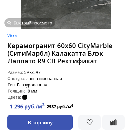
Быстрый просмотр
Vitra
Керамогранит 60х60 CityMarble
(СитиМарбл) Калакатта Блэк
Лаппато R9 CB Ректификат
Размер:
597х597
Фактура:
лаппатированная
Тип:
Глазурованная
Толщина:
8 мм
Цвета:
2
1 296 руб./м
2
2987 руб./м
В корзину