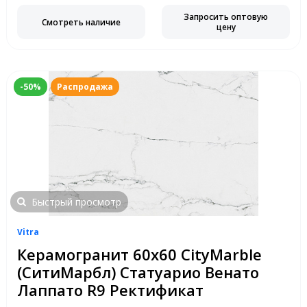
Запросить оптовую
Смотреть наличие
цену
-50%
Распродажа
Быстрый просмотр
Vitra
Керамогранит 60х60 CityMarble
(СитиМарбл) Статуарио Венато
Лаппато R9 Ректификат