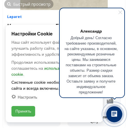
Быстрый просмотр
Laparet
Керамогранит Evolution Crema
Александр
(Эволюшн Крема) SG50000920R
Настройки Cookie
Добрый день! Согласно
1191x595 Матовый Карвинг
Наш сайт использует файлы cookie, чтобы
требованию производителей,
на сайте указаны, в основном,
улучшить работу сайта, повысить его
Размер:
1191x595
рекомендуемые розничные
эффективность и удобство.
Фактура:
матовая, карвинг
цены. Мы занимаемся
Продолжая использовать сайт, вы
Тип:
глазурованная
поставками на строительные
соглашаетесь на
использование файлов
Толщина:
9 мм
объекты. Размер скидки
cookie.
зависит от объема заказа.
Цвета:
Оставьте заявку и получите
Системные cookie необходимы для работы
2
1 990 руб./м
2
2590 руб./м
индивидуальное
сайта и всегда включены.
предложение!
Настроить
В корзину
Принять
Запросить оптовую
Смотреть наличие
цену