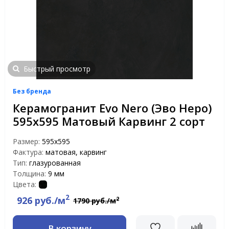
Быстрый просмотр
Без бренда
Керамогранит Evo Nero (Эво Неро)
595x595 Матовый Карвинг 2 сорт
Размер:
595x595
Фактура:
матовая, карвинг
Тип:
глазурованная
Толщина:
9 мм
Цвета:
2
926 руб./м
2
1790 руб./м
В корзину