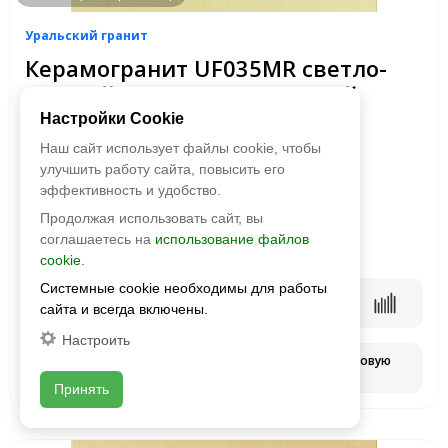
Уральский гранит
Керамогранит UF035MR светло-
желтый 600х600х10 матовый
Настройки Cookie
Размер:
600х600
Наш сайт использует файлы cookie, чтобы
Фактура:
матовая
улучшить работу сайта, повысить его
Тип:
неглазурованная
эффективность и удобство.
Толщина:
10 мм
Цвета:
Продолжая использовать сайт, вы
соглашаетесь на
использование файлов
2
1 289 руб./м
cookie.
Системные cookie необходимы для работы
В корзину
сайта и всегда включены.
Настроить
Запросить оптовую
Смотреть наличие
цену
Принять