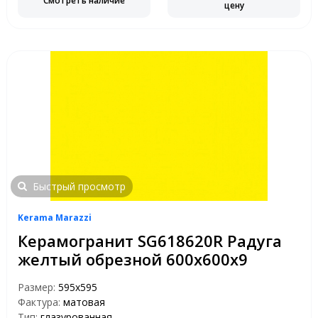
Смотреть наличие
цену
Быстрый просмотр
Kerama Marazzi
Керамогранит SG618620R Радуга
желтый обрезной 600х600х9
Размер:
595x595
Фактура:
матовая
Тип:
глазурованная