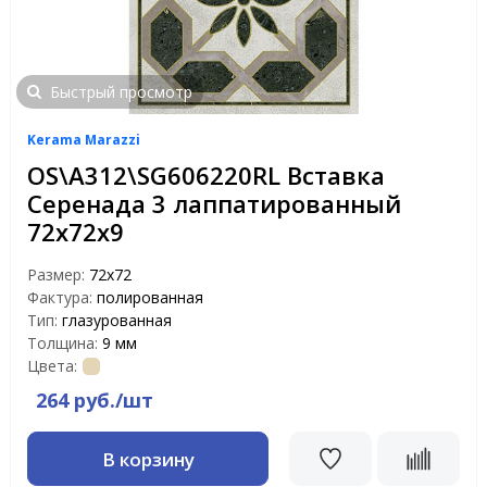
Быстрый просмотр
Kerama Marazzi
OS\A312\SG606220RL Вставка
Серенада 3 лаппатированный
72х72х9
Размер:
72х72
Фактура:
полированная
Тип:
глазурованная
Толщина:
9 мм
Цвета:
264 руб./шт
В корзину