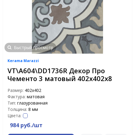
Быстрый просмотр
Kerama Marazzi
VT\A604\DD1736R Декор Про
Чементо 3 матовый 402х402х8
Размер:
402х402
Фактура:
матовая
Тип:
глазурованная
Толщина:
8 мм
Цвета:
984 руб./шт