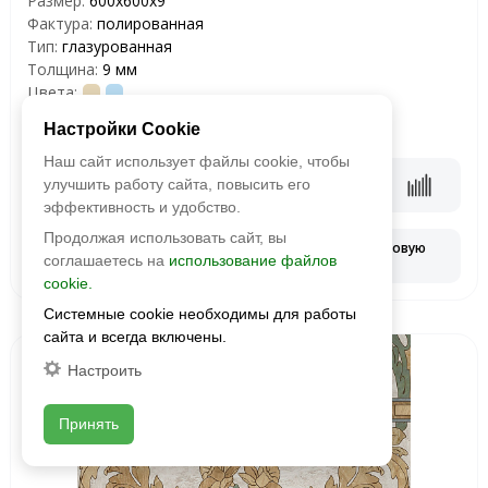
Размер:
600x600x9
Фактура:
полированная
Тип:
глазурованная
Толщина:
9 мм
Цвета:
2
5 761 руб./м
Настройки Cookie
Наш сайт использует файлы cookie, чтобы
В корзину
улучшить работу сайта, повысить его
эффективность и удобство.
Продолжая использовать сайт, вы
Запросить оптовую
Смотреть наличие
соглашаетесь на
использование файлов
цену
cookie.
Системные cookie необходимы для работы
сайта и всегда включены.
Настроить
Принять