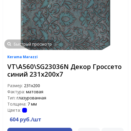
Быстрый просмотр
Kerama Marazzi
VT\A560\SG23036N Декор Гроссето
синий 231х200х7
Размер:
231х200
Фактура:
матовая
Тип:
глазурованная
Толщина:
7 мм
Цвета:
604 руб./шт