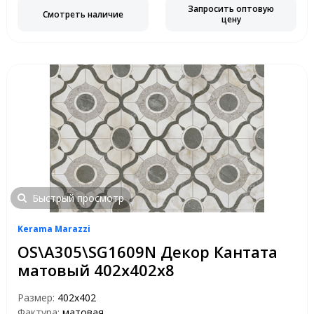
Запросить оптовую
Смотреть наличие
цену
Быстрый просмотр
Kerama Marazzi
OS\A305\SG1609N Декор Кантата
матовый 402х402х8
Размер:
402х402
Фактура:
матовая