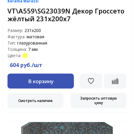
Kerama Marazzi
VT\A559\SG23039N Декор Гроссето
жёлтый 231х200х7
Размер:
231х200
Фактура:
матовая
Тип:
глазурованная
Толщина:
7 мм
Цвета:
604 руб./шт
В корзину
Запросить оптовую
Смотреть наличие
цену