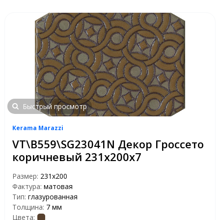
Быстрый просмотр
Kerama Marazzi
VT\B559\SG23041N Декор Гроссето
коричневый 231х200х7
Размер:
231х200
Фактура:
матовая
Тип:
глазурованная
Толщина:
7 мм
Цвета: