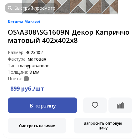
Быстрый просмотр
Kerama Marazzi
OS\A308\SG1609N Декор Каприччо
матовый 402х402х8
Размер:
402х402
Фактура:
матовая
Тип:
глазурованная
Толщина:
8 мм
Цвета:
899 руб./шт
В корзину
Запросить оптовую
Смотреть наличие
цену