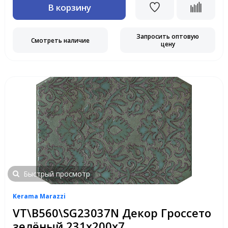
В корзину
Запросить оптовую
Смотреть наличие
цену
Быстрый просмотр
Kerama Marazzi
VT\B560\SG23037N Декор Гроссето
зелёный 231х200х7