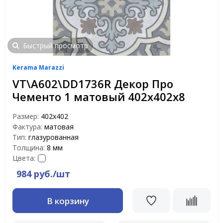
Быстрый просмотр
Kerama Marazzi
VT\A602\DD1736R Декор Про
Чементо 1 матовый 402х402х8
Размер:
402х402
Фактура:
матовая
Тип:
глазурованная
Толщина:
8 мм
Цвета:
984 руб./шт
В корзину