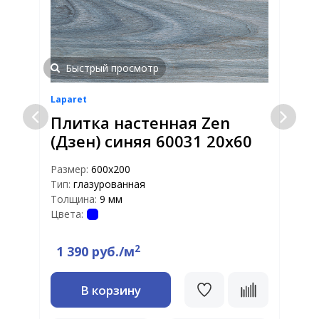
Быстрый просмотр
Laparet
L
Плитка настенная Zen
(Дзен) синяя 60031 20х60
Размер:
600х200
Тип:
глазурованная
Р
Толщина:
9 мм
Т
Цвета:
Ц
2
1 390 руб./м
В корзину