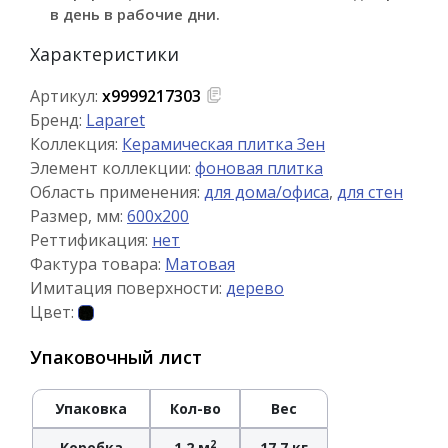
в день в рабочие дни.
Характеристики
Артикул:
х9999217303
Бренд:
Laparet
Коллекция:
Керамическая плитка Зен
Элемент коллекции:
фоновая плитка
Область применения:
для дома/офиса
,
для стен
Размер, мм:
600x200
Реттификация:
нет
Фактура товара:
Матовая
Имитация поверхности:
дерево
Цвет:
Упаковочный лист
Упаковка
Кол-во
Вес
2
Коробка
1.2 м
17.7 кг