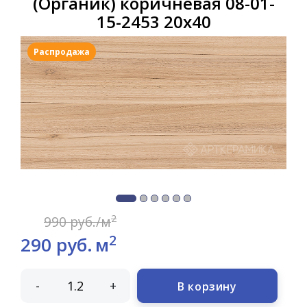
(Органик) коричневая 08-01-
15-2453 20х40
Распродажа
2
990 руб./м
2
290 руб.
м
-
+
В корзину