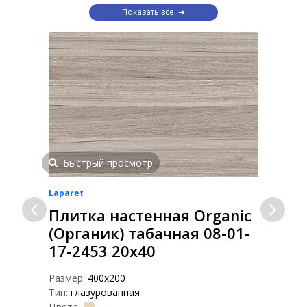
Показать все
Быстрый просмотр
Laparet
L
Плитка настенная Organic
(Органик) табачная 08-01-
17-2453 20х40
Размер:
400х200
Р
Тип:
глазурованная
Т
Цвета:
Ц