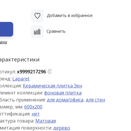
Добавить в избранное
Сравнить
цену
арактеристики
ртикул:
х9999217296
ренд:
Laparet
оллекция:
Керамическая плитка Зен
лемент коллекции:
фоновая плитка
бласть применения:
для дома/офиса
,
для стен
азмер, мм:
600x200
еттификация:
нет
актура товара:
Матовая
митация поверхности:
дерево