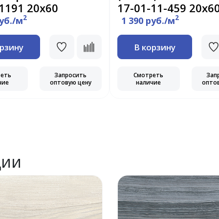
-1191 20х60
17-01-11-459 20х6
2
2
руб./м
1 390 руб./м
орзину
В корзину
реть
Запросить
Смотреть
Зап
чие
оптовую цену
наличие
опто
ции