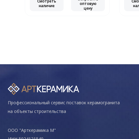
Смотреть
Смо
ю
оптовую
наличие
на
цену
Профессиональный сервис поставок керамогранита
на объекты строительства
ООО "Арткерамика М"
ИНН 5024121540