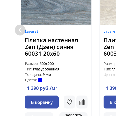
Laparet
Lapare
Плитка настенная
Пли
Zen (Дзен) синяя
Zen
60031 20х60
600
Размер:
600х200
Разме
Тип:
глазурованная
Тип:
гл
Толщина:
9 мм
Цвета:
Цвета:
2
1 390 руб./м
1 39
В корзину
В 
ть
Запросить