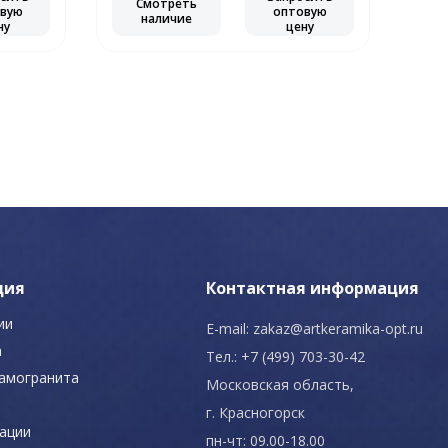
Смотреть
С
вую
оптовую
наличие
ну
цену
ция
Контактная информация
ии
E-mail:
zakaz@artkeramika-opt.ru
а
Тел.: +7 (499) 703-30-42
рамогранита
Московская область,
г. Красногорск
ации
пн-чт: 09.00-18.00