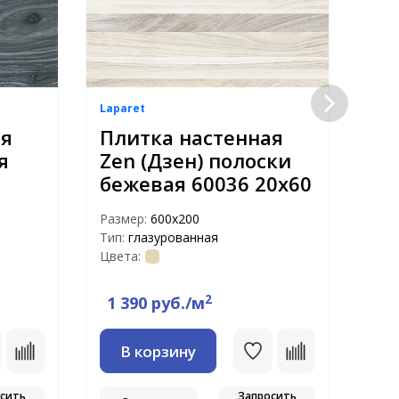
Laparet
Lapa
ая
Плитка настенная
Пл
я
Zen (Дзен) полоски
Ze
бежевая 60036 20х60
бе
Размер:
600х200
Раз
Тип:
глазурованная
Тип:
Цвета:
Цвет
2
1 390 руб./м
1 
В корзину
сить
Запросить