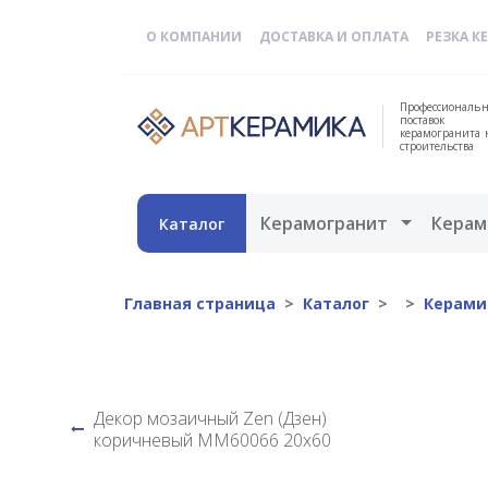
О КОМПАНИИ
ДОСТАВКА И ОПЛАТА
РЕЗКА К
Профессиональн
поставок
керамогранита 
строительства
Открыть 
Керамогранит
Керам
Каталог
Главная страница
Каталог
Керами
Декор мозаичный Zen (Дзен)
коричневый MM60066 20х60