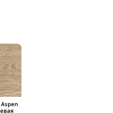
 Aspen
жевая