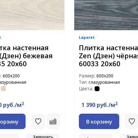
t
Laparet
тка настенная
Плитка настенн
 (Дзен) бежевая
Zen (Дзен) чёрна
35 20х60
60033 20х60
р:
600х200
Размер:
600х200
азурованная
Тип:
глазурованная
Цвета:
2
2
0 руб./м
1 390 руб./м
корзину
В корзину
Запросить
Запро