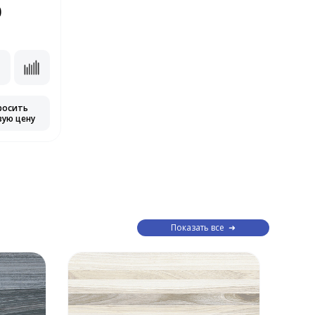
0
росить
вую цену
Показать все