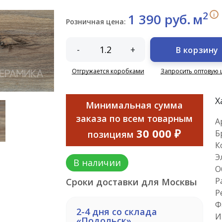
2
i
1 390 руб.
м
Розничная цена:
-
+
В корзину
Отгружается коробками
Запросить оптовую 
Х
Минимальная сумма
заказа по всем товарным
А
30 000 ₽
Б
позициям
К
Э
В наличии
О
Р
Сроки доставки для Москвы
Р
Ф
2-4 дня со склада
И
«Подольск»