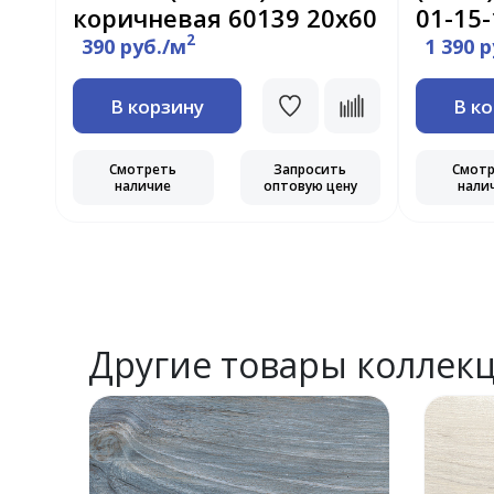
коричневая 60139 20х60
01-15
2
390 руб./м
1 390 
В корзину
В к
Смотреть
Запросить
Смот
наличие
оптовую цену
нали
Другие товары коллек