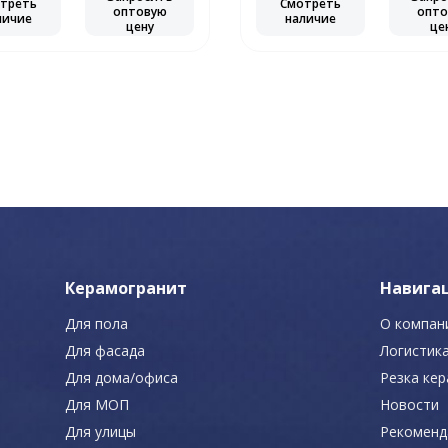
треть
Смотреть
оптовую
опто
личие
наличие
цену
це
Керамогранит
Навига
Для пола
О компан
Для фасада
Логистик
Для дома/офиса
Резка ке
Для МОП
Новости
Для улицы
Рекоменд