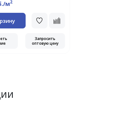
2
б./м
орзину
реть
Запросить
чие
оптовую цену
ции