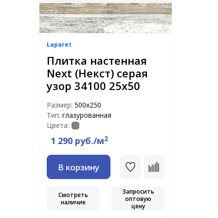
Laparet
Плитка настенная
Next (Некст) серая
узор 34100 25х50
Размер:
500х250
Тип:
глазурованная
Цвета:
2
1 290 руб./м
В корзину
Запросить
Смотреть
оптовую
наличие
цену