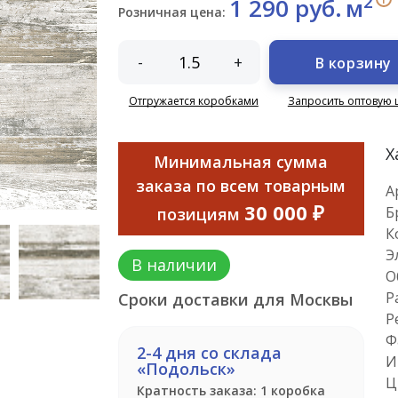
2
1 290 руб.
м
Розничная цена:
-
+
В корзину
Отгружается коробками
Запросить оптовую 
Х
Минимальная сумма
заказа по всем товарным
А
30 000 ₽
Б
позициям
К
Э
В наличии
О
Р
Сроки доставки для Москвы
Р
Ф
2-4 дня со склада
И
«Подольск»
Ц
Кратность заказа: 1 коробка