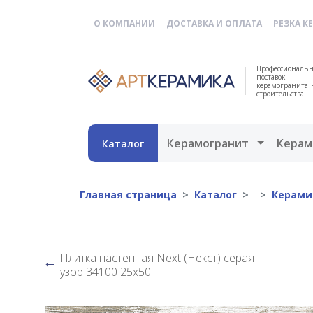
О КОМПАНИИ
ДОСТАВКА И ОПЛАТА
РЕЗКА К
Профессиональн
поставок
керамогранита 
строительства
Открыть 
Керамогранит
Керам
Каталог
Главная страница
Каталог
Керами
Плитка настенная Next (Некст) серая
узор 34100 25х50