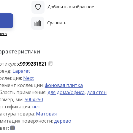
Добавить в избранное
Сравнить
цену
арактеристики
ртикул:
х9999281821
ренд:
Laparet
оллекция:
Next
лемент коллекции:
фоновая плитка
бласть применения:
для дома/офиса
,
для стен
азмер, мм:
500x250
еттификация:
нет
актура товара:
Матовая
митация поверхности:
дерево
вет: