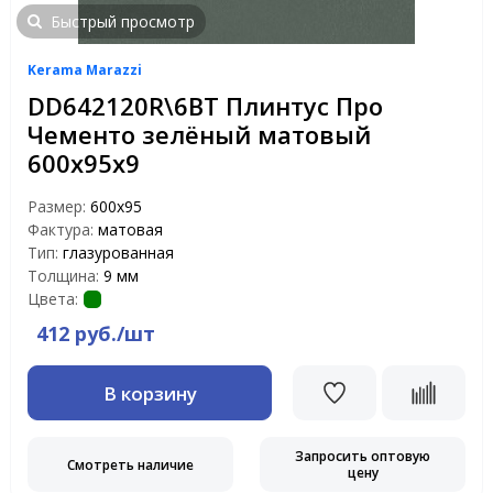
Быстрый просмотр
Kerama Marazzi
DD642120R\6BT Плинтус Про
Чементо зелёный матовый
600х95х9
Размер:
600х95
Фактура:
матовая
Тип:
глазурованная
Толщина:
9 мм
Цвета:
412 руб./шт
В корзину
Запросить оптовую
Смотреть наличие
цену