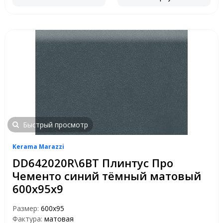
Быстрый просмотр
Kerama Marazzi
DD642020R\6BT Плинтус Про
Чементо синий тёмный матовый
600х95х9
Размер:
600х95
Фактура:
матовая