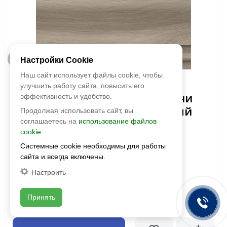
Александр
Быстрый просмотр
Настройки Cookie
Добрый день! Согласно
Наш сайт использует файлы cookie, чтобы
требованию производителей,
Kerama Marazzi
на сайте указаны, в основном,
улучшить работу сайта, повысить его
SG5269\BTG Плинтус Монтиони
рекомендуемые розничные
эффективность и удобство.
цены. Мы занимаемся
коричневый светлый матовый
Продолжая использовать сайт, вы
поставками на строительные
396х80х15,5
соглашаетесь на
использование файлов
объекты. Размер скидки
cookie.
зависит от объема заказа.
Оставьте заявку и получите
Размер:
396х80
Системные cookie необходимы для работы
индивидуальное
Фактура:
матовая
сайта и всегда включены.
предложение!
Тип:
глазурованная
Настроить
Толщина:
15.5 мм
Цвета:
Принять
435 руб./шт