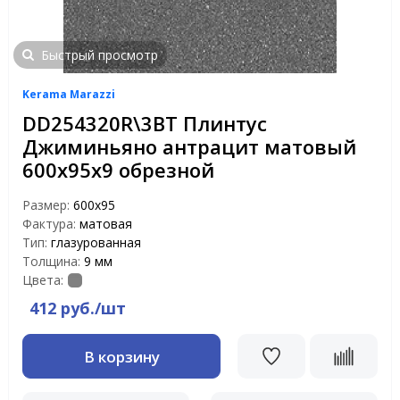
Быстрый просмотр
Kerama Marazzi
DD254320R\3BT Плинтус
Джиминьяно антрацит матовый
600х95х9 обрезной
Размер:
600х95
Фактура:
матовая
Тип:
глазурованная
Толщина:
9 мм
Цвета:
412 руб./шт
В корзину