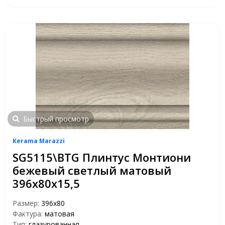
Быстрый просмотр
Kerama Marazzi
SG5115\BTG Плинтус Монтиони
бежевый светлый матовый
396х80х15,5
Размер:
396х80
Фактура:
матовая
Тип:
глазурованная