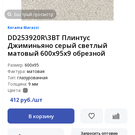
Быстрый просмотр
Kerama Marazzi
DD253920R\3BT Плинтус
Джиминьяно серый светлый
матовый 600х95х9 обрезной
Размер:
600х95
Фактура:
матовая
Тип:
глазурованная
Толщина:
9 мм
Цвета:
412 руб./шт
В корзину
Запросить оптовую