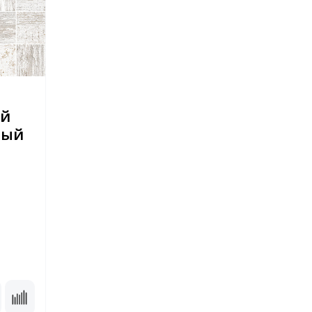
ый
лый