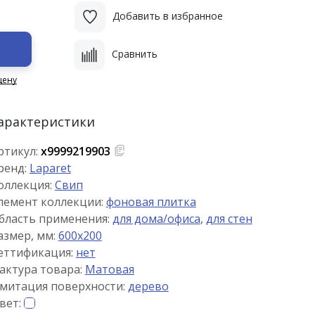
Добавить в избранное
Сравнить
цену
арактеристики
ртикул:
х9999219903
ренд:
Laparet
оллекция:
Свип
лемент коллекции:
фоновая плитка
бласть применения:
для дома/офиса
,
для стен
азмер, мм:
600x200
еттификация:
нет
актура товара:
Матовая
митация поверхности:
дерево
вет: