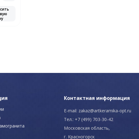
сить
вую
ну
ция
Контактная информация
ии
E-mail:
zakaz@artkeramika-opt.ru
а
Тел.: +7 (499) 703-30-42
рамогранита
Московская область,
г. Красногорск