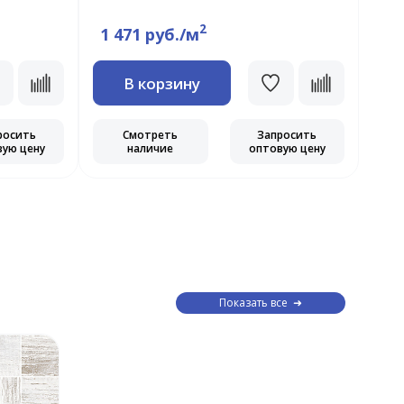
2
1 471 руб./м
1 
В корзину
росить
Смотреть
Запросить
вую цену
наличие
оптовую цену
Показать все