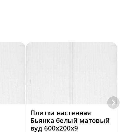
Плитка настенная
Пл
Бьянка белый матовый
(М
вуд 600х200х9
20