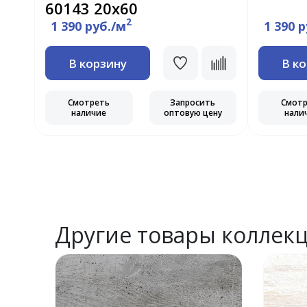
60143 20х60
2
1 390 руб./м
1 390 
В корзину
В к
ь
Смотреть
Запросить
Смот
ну
наличие
оптовую цену
нали
Другие товары коллек