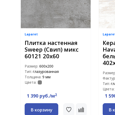
Laparet
Lapare
Плитка настенная
Кер
Sweep (Свип) микс
Hav
60121 20х60
бел
402
Размер:
600х200
Тип:
глазурованная
Разме
Толщина:
9 мм
Фактур
Цвета:
Тип:
гл
Цвета:
2
1 390 руб./м
1 59
В корзину
В 