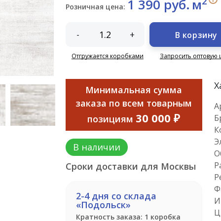
2
1 390 руб.
м
Розничная цена:
-
+
В корзину
Отгружается коробками
Запросить оптовую 
Х
Минимальная сумма
заказа по всем товарным
А
30 000 ₽
Б
позициям
К
Э
В наличии
О
Р
Сроки доставки для Москвы
Р
Ф
2-4 дня со склада
И
«Подольск»
Ц
Кратность заказа: 1 коробка