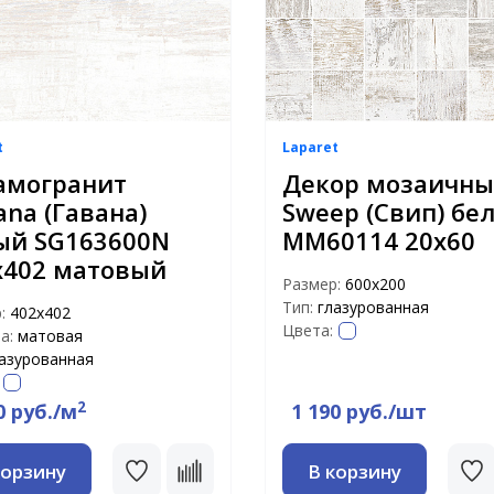
t
Laparet
амогранит
Декор мозаичн
ana (Гавана)
Sweep (Свип) бе
ый SG163600N
MM60114 20х60
x402 матовый
Размер:
600х200
Тип:
глазурованная
р:
402x402
Цвета:
а:
матовая
азурованная
2
0 руб./м
1 190 руб./шт
корзину
В корзину