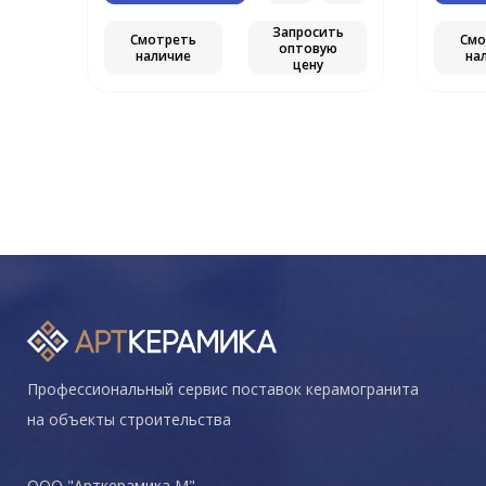
Запросить
Смотреть
Смо
оптовую
наличие
на
цену
Профессиональный сервис поставок керамогранита
на объекты строительства
ООО "Арткерамика М"