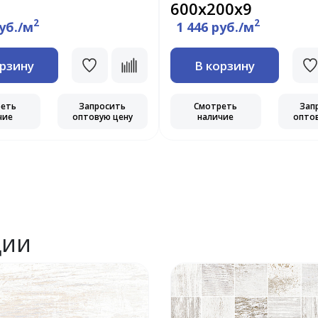
600х200х9
2
2
руб./м
1 446 руб./м
орзину
В корзину
реть
Запросить
Смотреть
Зап
чие
оптовую цену
наличие
опто
ции