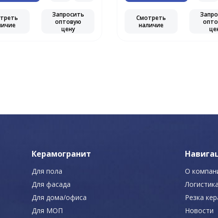
Запросить
Запро
треть
Смотреть
оптовую
опто
личие
наличие
цену
це
Керамогранит
Навига
Для пола
О компан
Для фасада
Логистик
Для дома/офиса
Резка ке
Для МОП
Новости