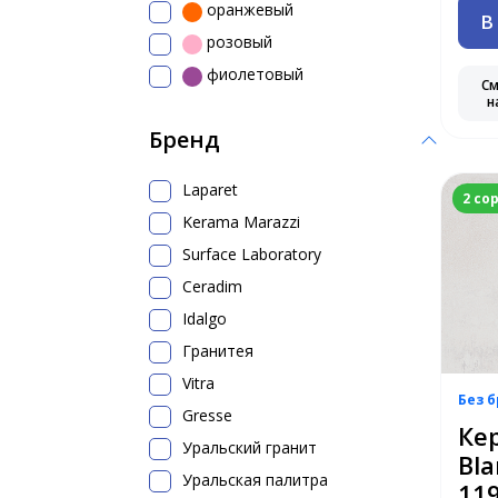
оранжевый
В
розовый
фиолетовый
С
н
Бренд
Laparet
2 со
Kerama Marazzi
Surface Laboratory
Ceradim
Idalgo
Гранитея
Vitra
Без 
Gresse
Ке
Уральский гранит
Bla
Уральская палитра
11