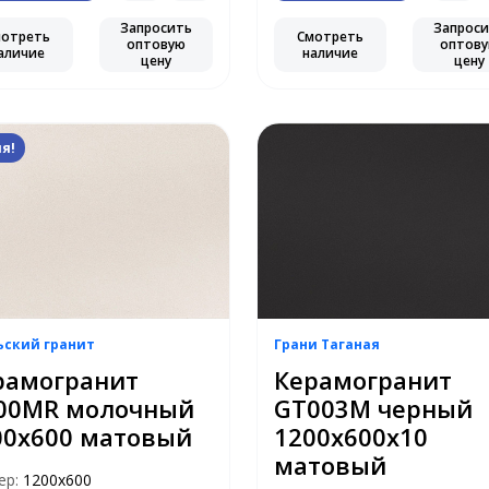
Запросить
Запрос
мотреть
Смотреть
оптовую
оптов
аличие
наличие
цену
цену
я!
ьский гранит
Грани Таганая
рамогранит
Керамогранит
00MR молочный
GT003M черный
00х600 матовый
1200х600х10
матовый
ер:
1200х600