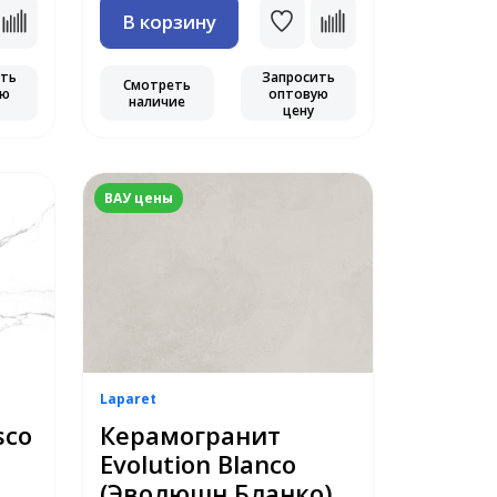
В корзину
ить
Запросить
Смотреть
ую
оптовую
наличие
цену
ВАУ цены
Laparet
sco
Керамогранит
Evolution Blanco
(Эволюшн Бланко)