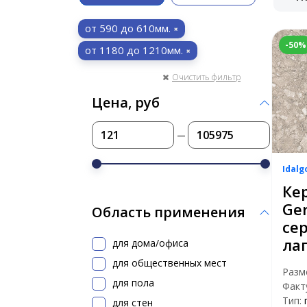
от 590 до 610мм.
-50%
от 1180 до 1210мм.
Очистить фильтр
Цена, руб
Idalg
Ке
Ger
Область применения
се
ла
для дома/офиса
для общественных мест
Разм
для пола
Факт
Тип:
для стен