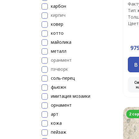
Факт
карбон
Тип:
кирпич
Толщ
Цвет
ковер
котто
майолика
97
металл
оранмент
В
пэчворк
соль-перец
С
фьюжн
н
имитация мозаики
орнамент
арт
2 со
кожа
пейзаж