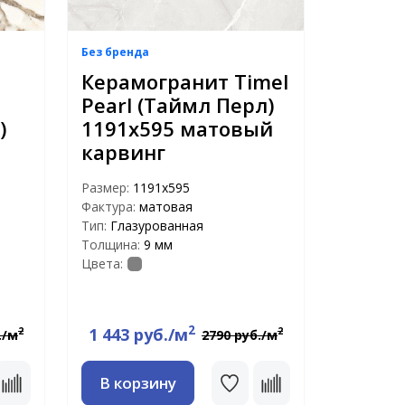
Без бренда
Керамогранит Timel
Pearl (Таймл Перл)
)
1191х595 матовый
карвинг
Размер:
1191x595
Фактура:
матовая
Тип:
Глазурованная
Толщина:
9 мм
Цвета:
2
1 443 руб./м
2
2
./м
2790 руб./м
В корзину