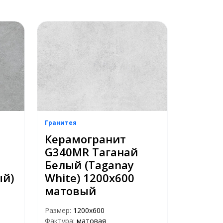
Гранитея
Керамогранит
G340MR Таганай
Белый (Taganay
ый)
White) 1200х600
матовый
Размер:
1200х600
Фактура:
матовая