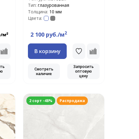
Тип:
глазурованная
Толщина:
10 мм
Цвета:
2
2 100 руб./м
2
./м
В корзину
ить
Запросить
Смотреть
ую
оптовую
наличие
цену
2 сорт -48%
Распродажа