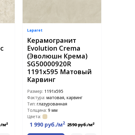
Laparet
Керамогранит
ес
Evolution Crema
(Эволюшн Крема)
SG50000920R
1191x595 Матовый
Карвинг
Размер:
1191x595
Фактура:
матовая, карвинг
Тип:
глазурованная
Толщина:
9 мм
Цвета:
2
1 990 руб./м
2
2
./м
2590 руб./м