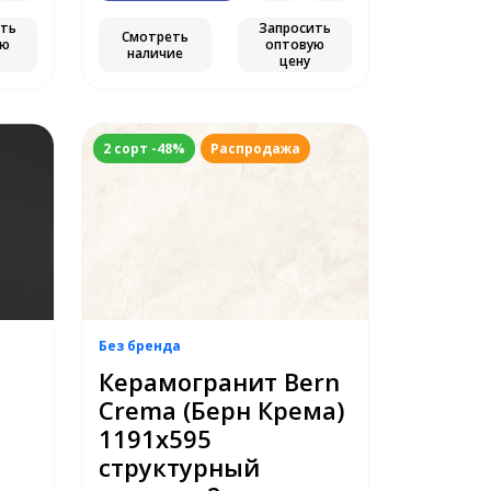
ить
Запросить
Смотреть
ую
оптовую
наличие
цену
2 сорт -48%
Распродажа
Без бренда
Керамогранит Bern
Crema (Берн Крема)
1191х595
структурный