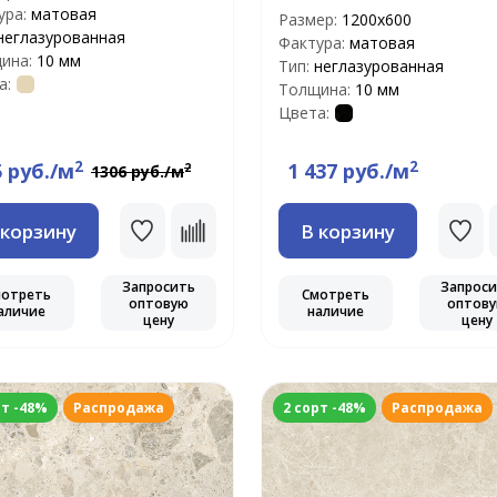
ура:
матовая
Размер:
1200х600
неглазурованная
Фактура:
матовая
ина:
10 мм
Тип:
неглазурованная
а:
Толщина:
10 мм
Цвета:
2
2
5 руб./м
1 437 руб./м
2
1306 руб./м
 корзину
В корзину
Запросить
Запрос
мотреть
Смотреть
оптовую
оптов
аличие
наличие
цену
цену
рт -48%
Распродажа
2 сорт -48%
Распродажа