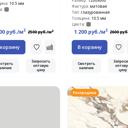
Размер:
1200х600
ина:
10.5 мм
Фактура:
матовая
а:
Тип:
глазурованная
Толщина:
10.5 мм
Цвета:
2
2
00 руб./м
1 200 руб./м
2
2500 руб./м
2600 руб
 корзину
В корзину
Запросить
Запрос
мотреть
Смотреть
оптовую
оптов
аличие
наличие
цену
цену
Распродажа