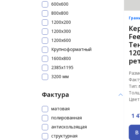
600х600
800х800
Гран
1200x200
Ке
1200х300
Fee
1200х600
Те
Крупноформатный
12
1600x800
ре
2385x1195
Разм
3200 мм
Факт
Тип:
Толщ
Фактура
Цвет
матовая
1 4
полированная
антискользящая
В
структурная