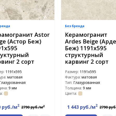
бренда
Без бренда
рамогранит Astor
Керамогранит
ge (Астор Беж)
Ardes Beige (Ард
91х595
Беж) 1191х595
руктурный
структурный
винг 2 сорт
карвинг 2 сорт
ер:
1191x595
Размер:
1191x595
ура:
матовая
Фактура:
матовая
Глазурованная
Тип:
Глазурованная
ина:
9 мм
Толщина:
9 мм
а:
Цвета:
2
2
0 руб./м
1 443 руб./м
2
2790 руб./м
2790 руб