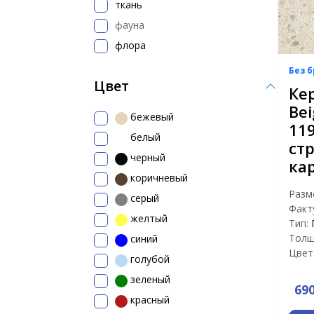
ткань
фауна
флора
Без 
Цвет
Ке
Bei
бежевый
11
белый
ст
черный
кар
коричневый
Разм
серый
Факт
желтый
Тип:
Толщ
синий
Цвет
голубой
зеленый
69
красный