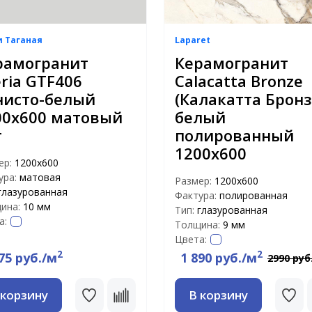
и Таганая
Laparet
рамогранит
Керамогранит
ria GTF406
Calacatta Bronze
нисто-белый
(Калакатта Бронз
00х600 матовый
белый
т
полированный
1200х600
ер:
1200х600
ура:
матовая
Размер:
1200x600
глазурованная
Фактура:
полированная
ина:
10 мм
Тип:
глазурованная
а:
Толщина:
9 мм
Цвета:
2
2
75 руб./м
1 890 руб./м
2990 руб
 корзину
В корзину