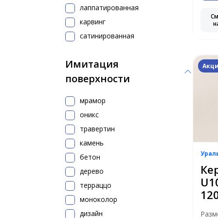
лаппатированная
С
карвинг
н
сатинированная
Имитация
Акци
поверхности
мрамор
оникс
травертин
камень
Урал
бетон
Ке
дерево
U1
терраццо
12
моноколор
дизайн
Разм