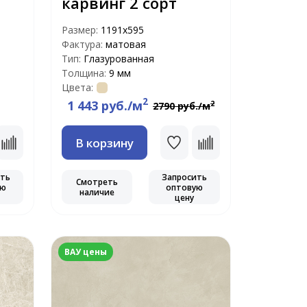
карвинг 2 сорт
Размер:
1191x595
Фактура:
матовая
Тип:
Глазурованная
Толщина:
9 мм
Цвета:
2
1 443 руб./м
2
2790 руб./м
В корзину
ить
Запросить
Смотреть
ую
оптовую
наличие
цену
ВАУ цены