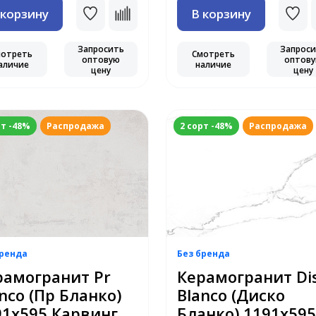
 корзину
В корзину
Запросить
Запрос
мотреть
Смотреть
оптовую
оптов
аличие
наличие
цену
цену
рт -48%
Распродажа
2 сорт -48%
Распродажа
бренда
Без бренда
рамогранит Pr
Керамогранит Di
nco (Пр Бланко)
Blanco (Диско
91x595 Карвинг
Бланко) 1191x595