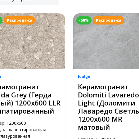
Распродажа
-50%
Распродажа
o
Idalgo
рамогранит
Керамогранит
da Grey (Герда
Dolomiti Lavaredo
рый) 1200х600 LLR
Light (Доломити
ппатированный
Лаваредо Светл
1200х600 MR
ер:
1200х600
матовый
ура:
лаппатированная
глазурованная