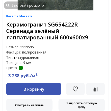
Быстрый просмотр
Kerama Marazzi
Керамогранит SG654222R
Серенада зелёный
лаппатированный 600х600х9
Размер:
595x595
Фактура:
полированная
Тип:
глазурованная
Толщина:
9 мм
Цвета:
2
3 238 руб./м
В корзину
Запросить оптовую
Смотреть наличие
цену