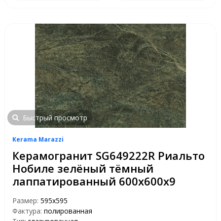
Быстрый просмотр
Kerama Marazzi
Керамогранит SG649222R Риальто
Нобиле зелёный тёмный
лаппатированный 600х600х9
Размер:
595x595
Фактура:
полированная