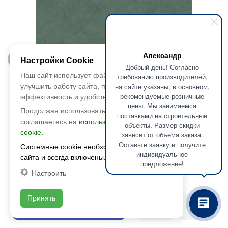
Александр
Быстрый просмотр
Настройки Cookie
Добрый день! Согласно
Наш сайт использует файлы cookie, чтобы
требованию производителей,
Surface Laboratory
на сайте указаны, в основном,
улучшить работу сайта, повысить его
Керамогранит Майолика зелёный
рекомендуемые розничные
эффективность и удобство.
цены. Мы занимаемся
3200x1195x6 обрезной
Продолжая использовать сайт, вы
поставками на строительные
соглашаетесь на
использование файлов
объекты. Размер скидки
Размер:
3200x1195x6
cookie.
зависит от объема заказа.
Фактура:
матовая
Оставьте заявку и получите
Системные cookie необходимы для работы
Толщина:
6 мм
индивидуальное
сайта и всегда включены.
Цвета:
предложение!
Настроить
2
11 781 руб./м
Принять
В корзину