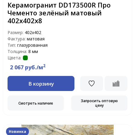
Керамогранит DD173500R Про
Чементо зелёный матовый
402х402х8
Размер:
402х402
Фактура:
матовая
Тип:
глазурованная
Толщина:
8 мм
Цвета:
2
2 067 руб./м
В корзину
Запросить оптовую
Смотреть наличие
цену
Новинка