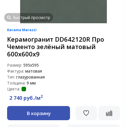
Быстрый просмотр
Kerama Marazzi
Керамогранит DD642120R Про
Чементо зелёный матовый
600х600х9
Размер:
595x595
Фактура:
матовая
Тип:
глазурованная
Толщина:
9 мм
Цвета:
2
2 740 руб./м
В корзину