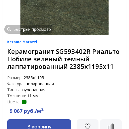
Быстрый просмотр
Kerama Marazzi
Керамогранит SG593402R Риальто
Нобиле зелёный тёмный
лаппатированный 2385х1195х11
Размер:
2385х1195
Фактура:
полированная
Тип:
глазурованная
Толщина:
11 мм
Цвета:
2
9 067 руб./м
В корзину