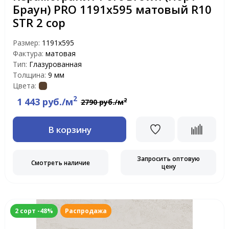
Браун) PRO 1191х595 матовый R10
STR 2 сор
Размер:
1191x595
Фактура:
матовая
Тип:
Глазурованная
Толщина:
9 мм
Цвета:
2
1 443 руб./м
2
2790 руб./м
В корзину
Запросить оптовую
Смотреть наличие
цену
2 сорт -48%
Распродажа