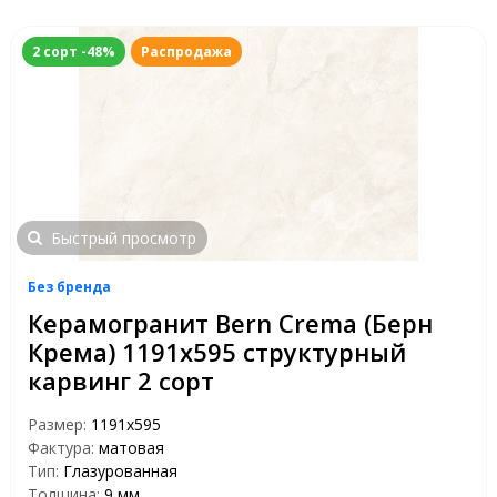
2 сорт -48%
Распродажа
Быстрый просмотр
Без бренда
Керамогранит Bern Crema (Берн
Крема) 1191х595 структурный
карвинг 2 сорт
Размер:
1191x595
Фактура:
матовая
Тип:
Глазурованная
Толщина:
9 мм