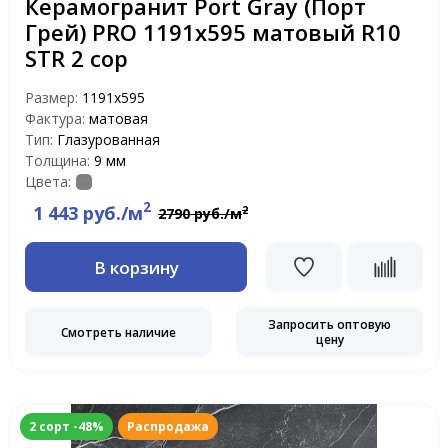
Керамогранит Port Gray (Порт
Грей) PRO 1191х595 матовый R10
STR 2 сор
Размер:
1191x595
Фактура:
матовая
Тип:
Глазурованная
Толщина:
9 мм
Цвета:
2
1 443 руб./м
2
2790 руб./м
В корзину
Запросить оптовую
Смотреть наличие
цену
2 сорт -48%
Распродажа