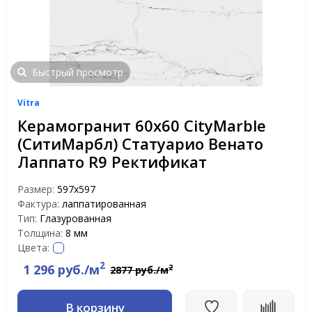
Быстрый просмотр
Vitra
Керамогранит 60х60 CityMarble
(СитиМарбл) Статуарио Венато
Лаппато R9 Ректификат
Размер:
597х597
Фактура:
лаппатированная
Тип:
Глазурованная
Толщина:
8 мм
Цвета:
2
1 296 руб./м
2
2877 руб./м
В корзину