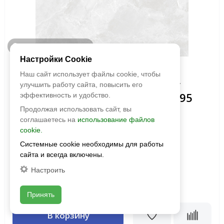
Быстрый просмотр
Настройки Cookie
Без бренда
Наш сайт использует файлы cookie, чтобы
Керамогранит Reg Bianco (Рег
улучшить работу сайта, повысить его
Бианко) светло-серый 1191х595
эффективность и удобство.
матовый 2 сорт
Продолжая использовать сайт, вы
соглашаетесь на
использование файлов
Размер:
1191x595
cookie.
Фактура:
матовая
Системные cookie необходимы для работы
Тип:
Глазурованная
сайта и всегда включены.
Толщина:
9 мм
Настроить
Цвета:
2
1 029 руб./м
2
1990 руб./м
Принять
В корзину