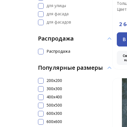
Толщ
для улицы
Цвет
для фасада
для фасадов
2 6
Распродажа
В
Распродажа
С
н
Популярные размеры
200x200
300х300
400х400
500x500
600х300
600х600