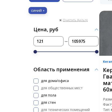
синий
Очистить фильтр
Цена, руб
Kera
Ке
Область применения
Гв
для дома/офиса
ма
для общественных мест
60
для пола
Разм
для стен
Факт
для технических помещений
Тип: