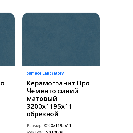
Surface Laboratory
ро
Керамогранит Про
Чементо синий
матовый
3200х1195х11
обрезной
Размер:
3200х1195х11
Фактура:
матовая