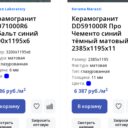
ce Laboratory
Kerama Marazzi
рамогранит
Керамогранит
071000R6
DD591000R Про
бальт синий
Чементо синий
00х1195х6
тёмный матовы
2385х1195х11
ер:
3200х1195х6
ура:
матовая
Размер:
2385х1195
глазурованная
Фактура:
матовая
ина:
6 мм
Тип:
глазурованная
а:
Толщина:
11 мм
Цвета:
2
2
86 руб./м
6 387 руб./м
 корзину
В корзину
Запросить
Запрос
мотреть
Смотреть
оптовую
оптов
аличие
наличие