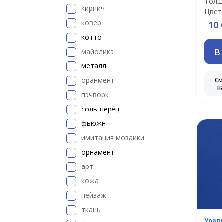
Толщ
кирпич
Цвет
ковер
10 
котто
В
майолика
металл
оранмент
С
н
пэчворк
соль-перец
фьюжн
имитация мозаики
орнамент
арт
кожа
пейзаж
ткань
Урал