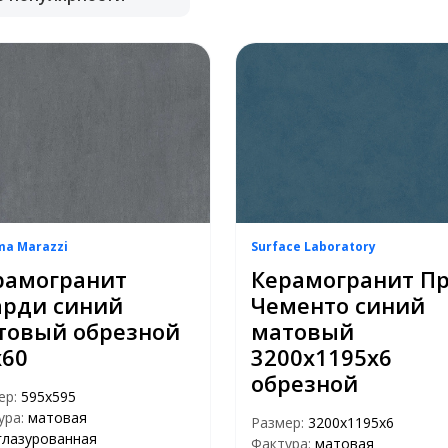
ma Marazzi
Surface Laboratory
рамогранит
Керамогранит П
арди синий
Чементо синий
товый обрезной
матовый
х60
3200х1195х6
обрезной
ер:
595х595
ура:
матовая
Размер:
3200х1195х6
глазурованная
Фактура:
матовая