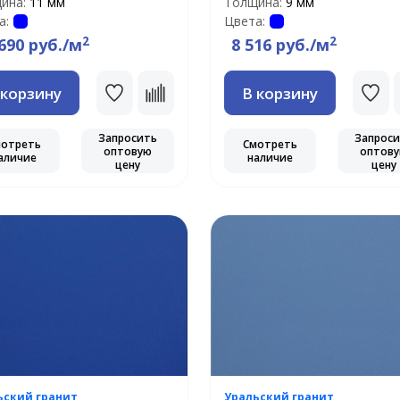
ина:
11 мм
Толщина:
9 мм
а:
Цвета:
2
2
690 руб./м
8 516 руб./м
 корзину
В корзину
Запросить
Запрос
мотреть
Смотреть
оптовую
оптов
аличие
наличие
цену
цену
ьский гранит
Уральский гранит