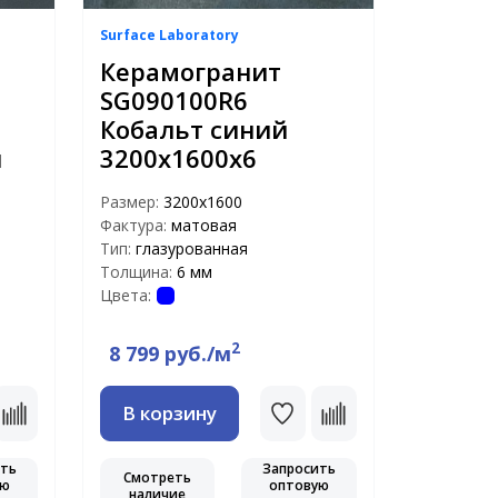
Surface Laboratory
Керамогранит
SG090100R6
Кобальт синий
й
3200х1600х6
Размер:
3200x1600
Фактура:
матовая
Тип:
глазурованная
Толщина:
6 мм
Цвета:
2
8 799 руб./м
В корзину
ить
Запросить
Смотреть
ую
оптовую
наличие