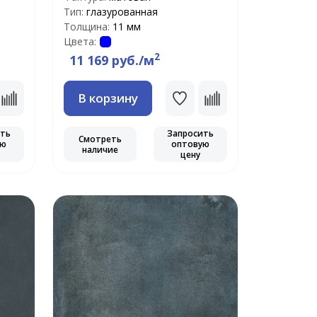
Тип:
глазурованная
Толщина:
11 мм
Цвета:
2
11 169 руб./м
В корзину
ить
Запросить
Смотреть
ую
оптовую
наличие
цену