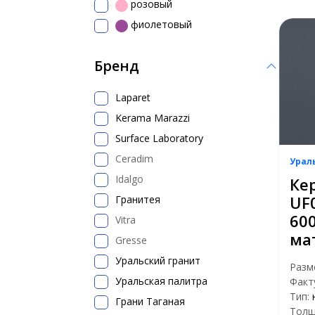
розовый
фиолетовый
Бренд
Laparet
Kerama Marazzi
Surface Laboratory
Ceradim
Урал
Idalgo
Ке
UF
Гранитея
60
Vitra
ма
Gresse
Уральский гранит
Разм
Уральская палитра
Факт
Тип:
Грани Таганая
Толщ