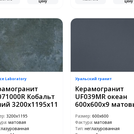
цену
цену
ce Laboratory
Уральский гранит
рамогранит
Керамогранит
071000R Кобальт
UF039MR океан
ний 3200х1195х11
600х600х9 мато
ер:
3200x1195
Размер:
600х600
ура:
матовая
Фактура:
матовая
глазурованная
Тип:
неглазурованная