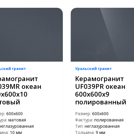
ьский гранит
Уральский гранит
рамогранит
Керамогранит
039MR океан
UF039PR океан
0х600х10
600х600х9
товый
полированный
ер:
600х600
Размер:
600х600
ура:
матовая
Фактура:
полированная
неглазурованная
Тип:
неглазурованная
ина:
10 мм
Толщина:
9 мм