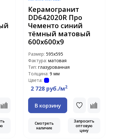
Керамогранит
DD642020R Про
вый
Чементо синий
тёмный матовый
600х600х9
Размер:
595x595
Фактура:
матовая
Тип:
глазурованная
Толщина:
9 мм
Цвета:
2
2 728 руб./м
В корзину
ить
Запросить
Смотреть
ую
оптовую
наличие
цену