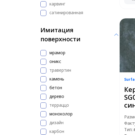
карвинг
сатинированная
Имитация
поверхности
мрамор
оникс
травертин
камень
Surfa
бетон
Ке
SG
дерево
си
терраццо
моноколор
Разм
дизайн
Факт
Тип:
карбон