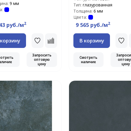
ина:
9 мм
Тип:
глазурованная
а:
Толщина:
6 мм
Цвета:
2
2
43 руб./м
9 565 руб./м
 корзину
В корзину
Запросить
Запрос
мотреть
Смотреть
оптовую
оптов
аличие
наличие
цену
цену