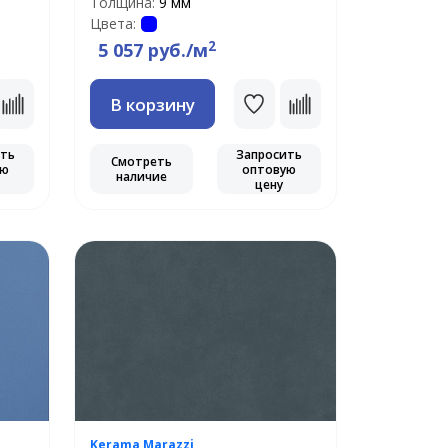
Толщина:
9 мм
Цвета:
2
5 057 руб./м
В корзину
ить
Запросить
Смотреть
ую
оптовую
наличие
цену
Kerama Marazzi