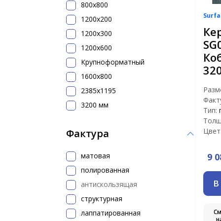
800х800
Surfa
1200x200
Ке
1200х300
SG
1200х600
Ко
Крупноформатный
32
1600x800
Разм
2385x1195
Факт
3200 мм
Тип:
Толщ
Цвет
Фактура
матовая
9 0
полированная
В
антискользящая
структурная
С
лаппатированная
н