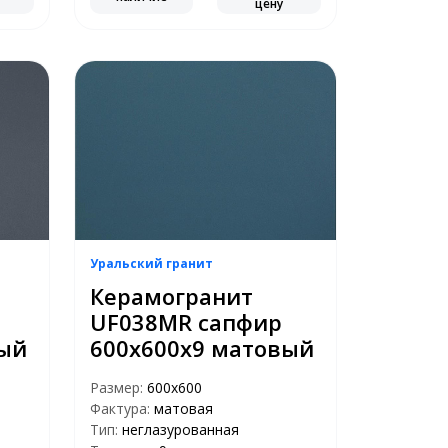
цену
Уральский гранит
Керамогранит
UF038MR сапфир
вый
600х600х9 матовый
Размер:
600х600
Фактура:
матовая
Тип:
неглазурованная