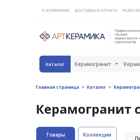
О КОМПАНИИ
ДОСТАВКА И ОПЛАТА
РЕЗКА К
Профессиональн
поставок
керамогранита 
строительства
Открыть 
Керамогранит
Керам
Каталог
Главная страница
Каталог
Керамогра
Керамогранит 
Товары
Коллекции
П