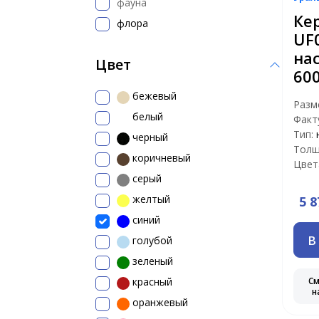
фауна
Ке
флора
UF
на
Цвет
60
бежевый
Разм
белый
Факт
Тип:
черный
Толщ
коричневый
Цвет
серый
желтый
5 8
синий
В
голубой
зеленый
С
красный
н
оранжевый