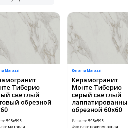
ma Marazzi
Kerama Marazzi
рамогранит
Керамогранит
нте Тиберио
Монте Тиберио
рый светлый
серый светлый
товый обрезной
лаппатированны
х60
обрезной 60х60
ер:
595х595
Размер:
595х595
ура:
матовая
Фактура:
полированная