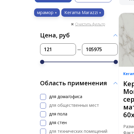
мрамор
Kerama Marazzi
Очистить фильтр
Цена, руб
Kera
Ке
Область применения
Мо
для дома/офиса
се
для общественных мест
ма
60
для пола
для стен
Разм
для технических помещений
Факт