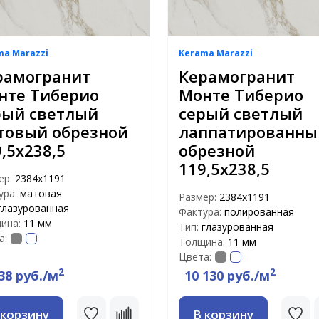
ma Marazzi
Kerama Marazzi
рамогранит
Керамогранит
нте Тиберио
Монте Тиберио
рый светлый
серый светлый
товый обрезной
лаппатированны
,5х238,5
обрезной
119,5х238,5
ер:
2384х1191
ура:
матовая
Размер:
2384х1191
глазурованная
Фактура:
полированная
ина:
11 мм
Тип:
глазурованная
а:
Толщина:
11 мм
Цвета:
2
2
38 руб./м
10 130 руб./м
 корзину
В корзину