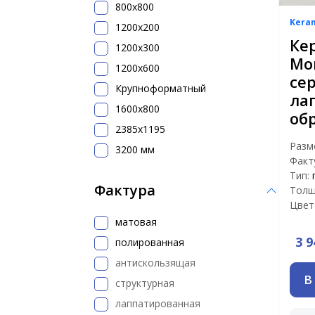
800х800
Kera
1200x200
Ке
1200х300
Мо
1200х600
се
Крупноформатный
ла
1600x800
об
2385x1195
Разм
3200 мм
Факт
Тип:
Фактура
Толщ
Цвет
матовая
3 9
полированная
антискользящая
В
структурная
лаппатированная