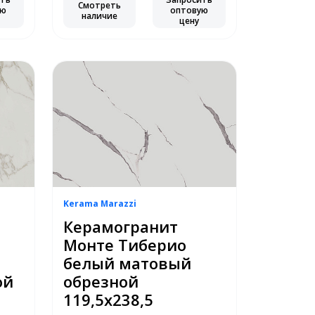
Смотреть
ую
оптовую
наличие
цену
Kerama Marazzi
Керамогранит
Монте Тиберио
белый матовый
ой
обрезной
119,5х238,5