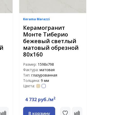
Kerama Marazzi
Керамогранит
Монте Тиберио
бежевый светлый
й
матовый обрезной
80х160
Размер:
1598х798
Фактура:
матовая
Тип:
глазурованная
Толщина:
9 мм
Цвета:
2
4 732 руб./м
В корзину