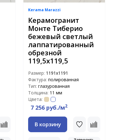
Kerama Marazzi
Керамогранит
Монте Тиберио
бежевый светлый
лаппатированный
обрезной
119,5х119,5
Размер:
1191х1191
Фактура:
полированная
Тип:
глазурованная
Толщина:
11 мм
Цвета:
2
7 256 руб./м
В корзину
ить
Запросить