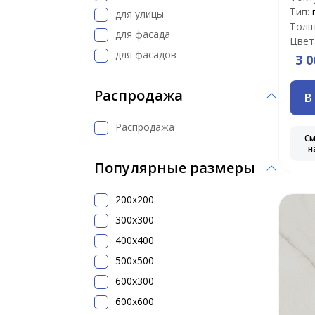
Тип:
для улицы
Толщ
для фасада
Цвет
для фасадов
3 0
Распродажа
В
Распродажа
С
н
Популярные размеры
200x200
300х300
400х400
500x500
600х300
600х600