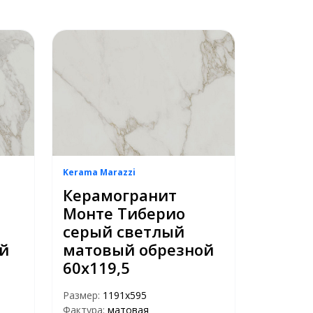
Kerama Marazzi
Керамогранит
Монте Тиберио
серый светлый
й
матовый обрезной
60х119,5
Размер:
1191х595
Фактура:
матовая