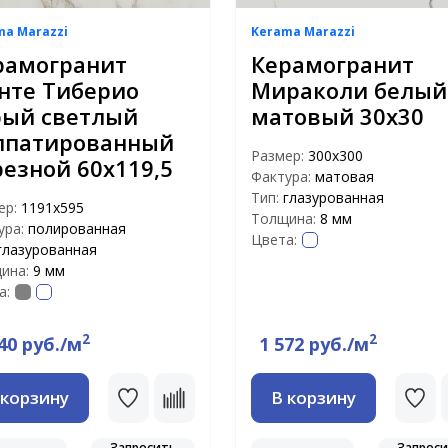
ma Marazzi
Kerama Marazzi
рамогранит
Керамогранит
нте Тиберио
Мираколи белый
рый светлый
матовый 30х30
ппатированный
Размер:
300х300
резной 60х119,5
Фактура:
матовая
Тип:
глазурованная
ер:
1191х595
Толщина:
8 мм
ура:
полированная
Цвета:
глазурованная
ина:
9 мм
а:
2
2
40 руб./м
1 572 руб./м
 корзину
В корзину
Запросить
Запрос