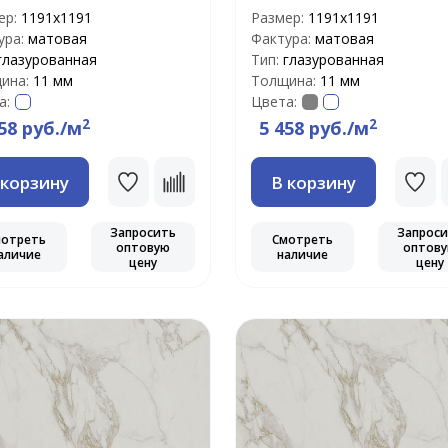
ер:
1191х1191
Размер:
1191х1191
ура:
матовая
Фактура:
матовая
глазурованная
Тип:
глазурованная
ина:
11 мм
Толщина:
11 мм
а:
Цвета:
2
2
58 руб./м
5 458 руб./м
 корзину
В корзину
Запросить
Запрос
мотреть
Смотреть
оптовую
оптов
аличие
наличие
цену
цену