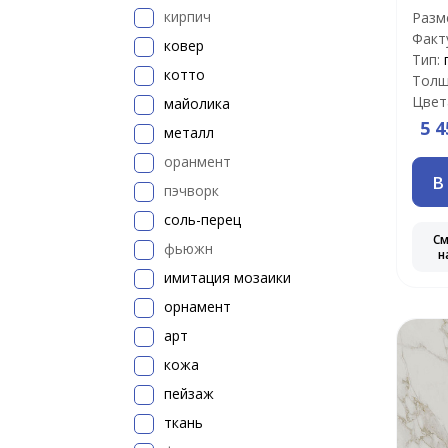
кирпич
Разм
Факт
ковер
Тип:
котто
Толщ
Цвет
майолика
5 4
металл
оранмент
В
пэчворк
соль-перец
С
фьюжн
н
имитация мозаики
орнамент
арт
кожа
пейзаж
ткань