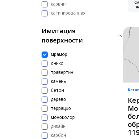
С
карвинг
н
сатинированная
Имитация
поверхности
мрамор
оникс
травертин
камень
бетон
Kera
Ке
дерево
Мо
терраццо
бе
моноколор
об
дизайн
119
карбон