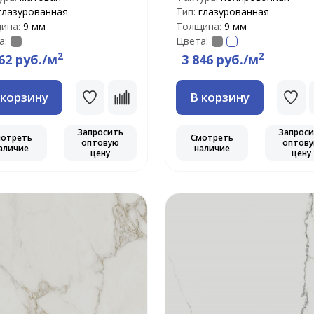
глазурованная
Тип:
глазурованная
ина:
9 мм
Толщина:
9 мм
а:
Цвета:
2
2
62 руб./м
3 846 руб./м
 корзину
В корзину
Запросить
Запрос
мотреть
Смотреть
оптовую
оптов
аличие
наличие
цену
цену