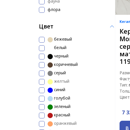
фауна
флора
Kera
Цвет
Ке
Мо
бежевый
се
белый
ма
черный
119
коричневый
Разм
серый
Факт
желтый
Тип:
синий
Толщ
Цвет
голубой
зеленый
7 3
красный
оранжевый
В