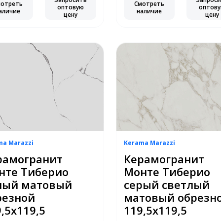
мотреть
Смотреть
оптовую
оптов
аличие
наличие
цену
цену
ma Marazzi
Kerama Marazzi
рамогранит
Керамогранит
нте Тиберио
Монте Тиберио
лый матовый
серый светлый
резной
матовый обрезн
,5х119,5
119,5х119,5