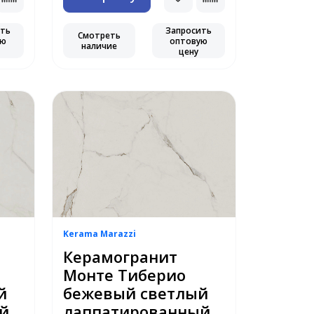
ить
Запросить
Смотреть
ую
оптовую
наличие
цену
Kerama Marazzi
Керамогранит
Монте Тиберио
й
бежевый светлый
й
лаппатированный