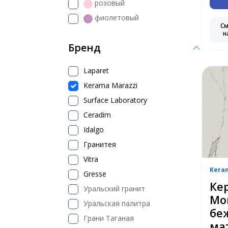
розовый
фиолетовый
С
н
Бренд
Laparet
Kerama Marazzi
Surface Laboratory
Ceradim
Idalgo
Гранитея
Vitra
Kera
Gresse
Ке
Уральский гранит
Мо
Уральская палитра
бе
Грани Таганая
ма