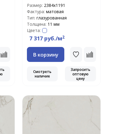
Размер:
2384х1191
Фактура:
матовая
Тип:
глазурованная
Толщина:
11 мм
Цвета:
2
7 317 руб./м
В корзину
ить
Запросить
Смотреть
ую
оптовую
наличие
цену