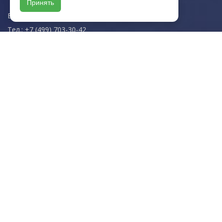
Принять
E-mail:
zakaz@artkeramika-opt.ru
Тел.: +7 (499) 703-30-42
Московская область,
г. Красногорск
пн-чт: 09.00-18.00
пт: 09.00-17.00
Мы в соц. сетях
© 2003-2026 «Арткерамика». Все права защищены.