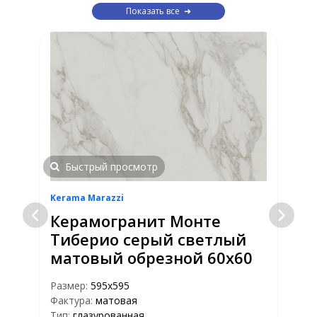
Показать все
Быстрый просмотр
Kerama Marazzi
K
Керамогранит Монте
Тиберио серый светлый
матовый обрезной 60х60
Размер:
595х595
Фактура:
матовая
Р
Тип:
глазурованная