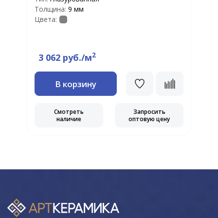
Ф
Толщина:
9 мм
Т
Цвета:
Т
Ц
2
3 062 руб./м
В корзину
Смотреть
Запросить
наличие
оптовую цену