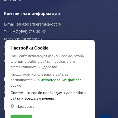
Контактная информация
E-mail:
zakaz@artkeramika-opt.ru
Тел.: +7 (499) 703-30-42
Московская область,
г. Красногорск
Настройки Cookie
пн-чт: 09.00-18.00
Наш сайт использует файлы cookie, чтобы
пт: 09.00-17.00
улучшить работу сайта, повысить его
эффективность и удобство.
Продолжая использовать сайт, вы
Мы в соц. сетях
соглашаетесь на
использование файлов
cookie.
Системные cookie необходимы для работы
сайта и всегда включены.
Настроить