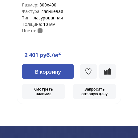
Размер:
800х400
Р
Фактура:
глянцевая
Ф
Тип:
глазурованная
Т
Толщина:
10 мм
Т
Цвета:
Ц
2
2 401 руб./м
В корзину
Смотреть
Запросить
наличие
оптовую цену