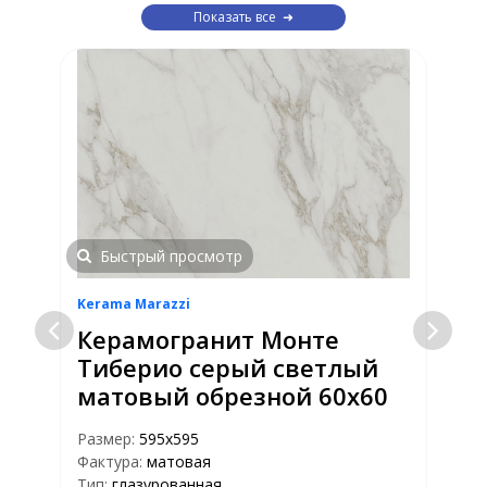
Показать все
Быстрый просмотр
Kerama Marazzi
K
Керамогранит Монте
Тиберио серый светлый
матовый обрезной 60х60
Размер:
595х595
Фактура:
матовая
Р
Тип:
глазурованная