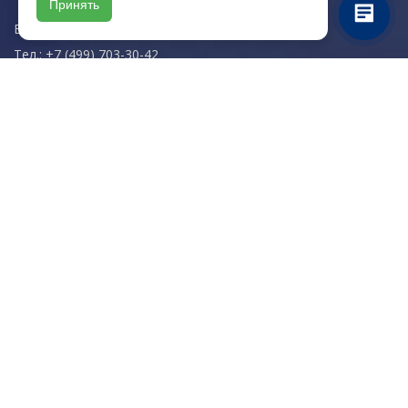
Принять
E-mail:
zakaz@artkeramika-opt.ru
Тел.: +7 (499) 703-30-42
Московская область,
г. Красногорск
пн-чт: 09.00-18.00
пт: 09.00-17.00
Мы в соц. сетях
© 2003-2026 «Арткерамика». Все права защищены.