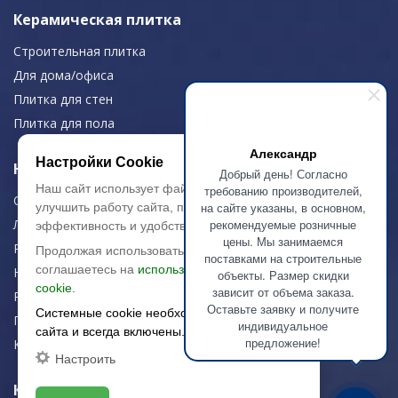
Керамическая плитка
Строительная плитка
Для дома/офиса
Плитка для стен
Плитка для пола
Александр
Настройки Cookie
Навигация
Добрый день! Согласно
Наш сайт использует файлы cookie, чтобы
требованию производителей,
О компании
на сайте указаны, в основном,
улучшить работу сайта, повысить его
рекомендуемые розничные
Логистика
эффективность и удобство.
цены. Мы занимаемся
Резка керамогранита
Продолжая использовать сайт, вы
поставками на строительные
соглашаетесь на
использование файлов
Новости
объекты. Размер скидки
cookie.
зависит от объема заказа.
Рекомендации
Оставьте заявку и получите
Системные cookie необходимы для работы
Портфолио
индивидуальное
сайта и всегда включены.
предложение!
Контакты
Настроить
Контактная информация