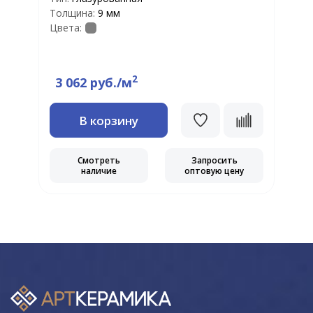
Ф
Толщина:
9 мм
Т
Цвета:
Т
Ц
2
3 062 руб./м
В корзину
Смотреть
Запросить
наличие
оптовую цену