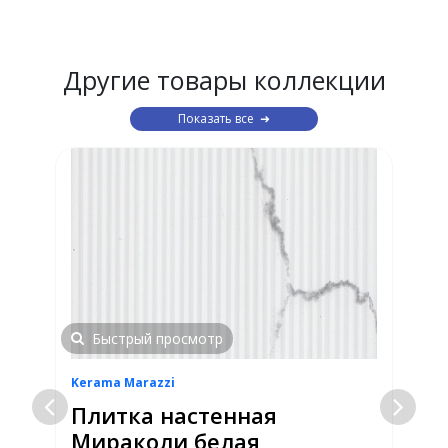
Другие товары коллекции
Показать все
Быстрый просмотр
Kerama Marazzi
K
Плитка настенная
Мираколи белая