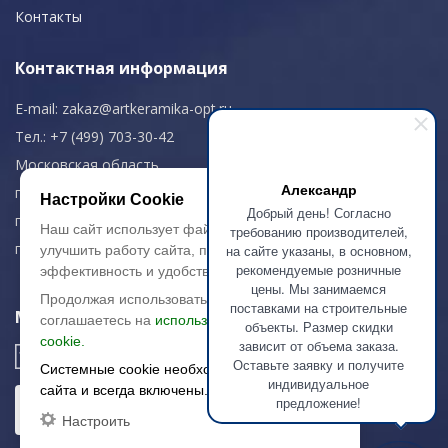
Контакты
Контактная информация
E-mail:
zakaz@artkeramika-opt.ru
Тел.: +7 (499) 703-30-42
Московская область,
Александр
г. Красногорск
Настройки Cookie
Добрый день! Согласно
пн-чт: 09.00-18.00
Наш сайт использует файлы cookie, чтобы
требованию производителей,
пт: 09.00-17.00
на сайте указаны, в основном,
улучшить работу сайта, повысить его
рекомендуемые розничные
эффективность и удобство.
цены. Мы занимаемся
Продолжая использовать сайт, вы
поставками на строительные
Мы в соц. сетях
соглашаетесь на
использование файлов
объекты. Размер скидки
cookie.
зависит от объема заказа.
Оставьте заявку и получите
Системные cookie необходимы для работы
индивидуальное
сайта и всегда включены.
предложение!
Настроить