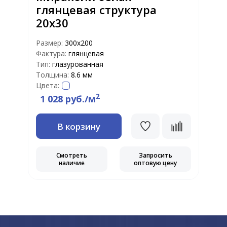
глянцевая структура
20х30
Р
Ф
Размер:
300х200
Т
Фактура:
глянцевая
Т
Тип:
глазурованная
Ц
Толщина:
8.6 мм
Цвета:
2
1 028 руб./м
В корзину
Смотреть
Запросить
наличие
оптовую цену