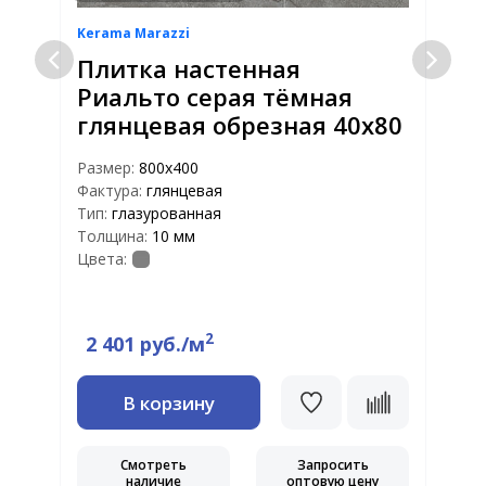
Kerama Marazzi
K
Плитка настенная
Риальто серая тёмная
глянцевая обрезная 40х80
Размер:
800х400
Р
Фактура:
глянцевая
Ф
Тип:
глазурованная
Т
Толщина:
10 мм
Т
Цвета:
Ц
2
2 401 руб./м
В корзину
Смотреть
Запросить
наличие
оптовую цену