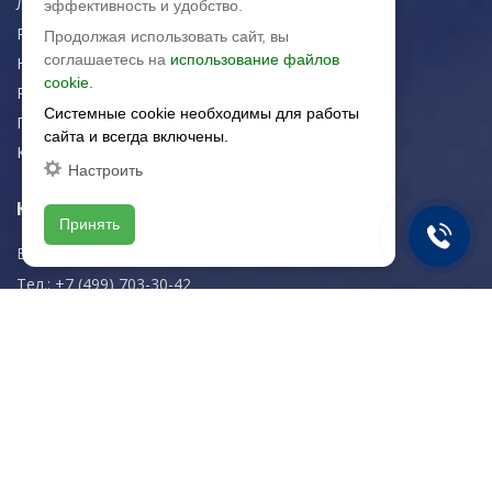
Логистика
эффективность и удобство.
Резка керамогранита
Продолжая использовать сайт, вы
соглашаетесь на
использование файлов
Новости
cookie.
Рекомендации
Системные cookie необходимы для работы
Портфолио
сайта и всегда включены.
Контакты
Настроить
Контактная информация
Принять
E-mail:
zakaz@artkeramika-opt.ru
Тел.: +7 (499) 703-30-42
Московская область,
г. Красногорск
пн-чт: 09.00-18.00
пт: 09.00-17.00
Мы в соц. сетях