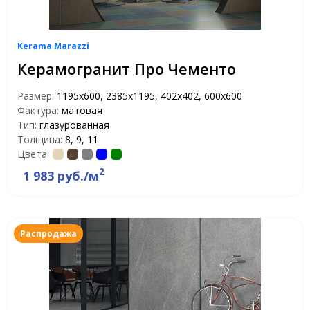
Kerama Marazzi
Керамогранит Про Чементо
Размер:
1195х600, 2385х1195, 402х402, 600х600
Фактура:
матовая
Тип:
глазурованная
Толщина:
8, 9, 11
Цвета:
2
1 983 руб./м
Распродажа