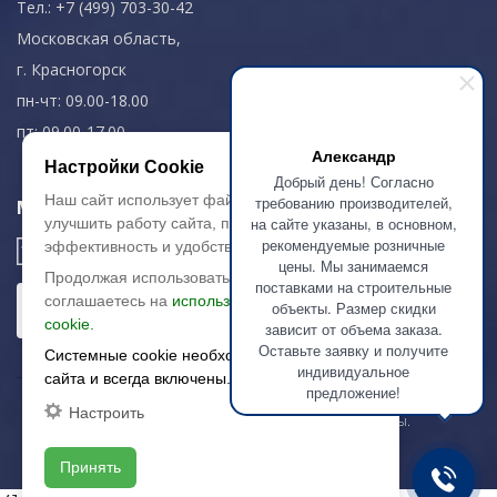
Тел.: +7 (499) 703-30-42
Московская область,
г. Красногорск
пн-чт: 09.00-18.00
пт: 09.00-17.00
Александр
Настройки Cookie
Добрый день! Согласно
Наш сайт использует файлы cookie, чтобы
требованию производителей,
Мы в соц. сетях
на сайте указаны, в основном,
улучшить работу сайта, повысить его
рекомендуемые розничные
эффективность и удобство.
цены. Мы занимаемся
Продолжая использовать сайт, вы
поставками на строительные
соглашаетесь на
использование файлов
объекты. Размер скидки
cookie.
зависит от объема заказа.
Оставьте заявку и получите
Системные cookie необходимы для работы
индивидуальное
сайта и всегда включены.
предложение!
Настроить
© 2003-2026 «Арткерамика». Все права защищены.
Карта сайта
Принять