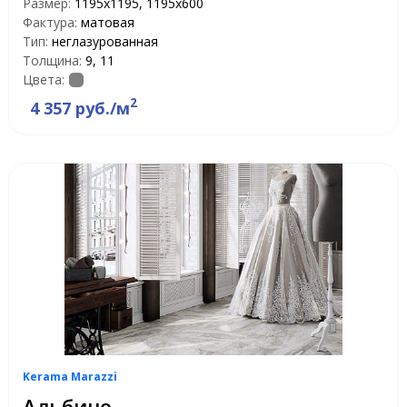
Размер:
1195x1195, 1195x600
Фактура:
матовая
Тип:
неглазурованная
Толщина:
9, 11
Цвета:
2
4 357 руб./м
Kerama Marazzi
Альбино