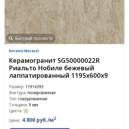
Быстрый просмотр
Kerama Marazzi
Керамогранит SG50000022R
Риальто Нобиле бежевый
лаппатированный 1195х600х9
Размер:
1191x595
Фактура:
полированная
Тип:
глазурованная
Толщина:
9 мм
Цвета:
2
4 800 руб./м
Цена: