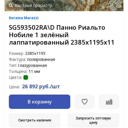
Быстрый просмотр
Kerama Marazzi
SG593502RA\D Панно Риальто
Нобиле 1 зелёный
лаппатированный 2385х1195х11
Размер:
2385х1195
Фактура:
полированная
Тип:
глазурованная
Толщина:
11 мм
Цвета:
26 892 руб./шт
Цена:
В корзину
Запросить оптовую
Смотреть наличие
цену