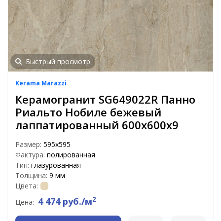
Быстрый просмотр
Kerama Marazzi
Керамогранит SG649022R Панно
Риальто Нобиле бежевый
лаппатированный 600х600х9
Размер:
595x595
Фактура:
полированная
Тип:
глазурованная
Толщина:
9 мм
Цвета:
2
4 474 руб./м
Цена: