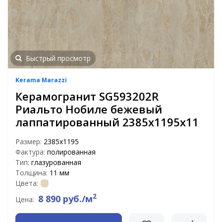
Быстрый просмотр
Kerama Marazzi
Керамогранит SG593202R
Риальто Нобиле бежевый
лаппатированный 2385х1195х11
Размер:
2385х1195
Фактура:
полированная
Тип:
глазурованная
Толщина:
11 мм
Цвета:
2
8 890 руб./м
Цена: