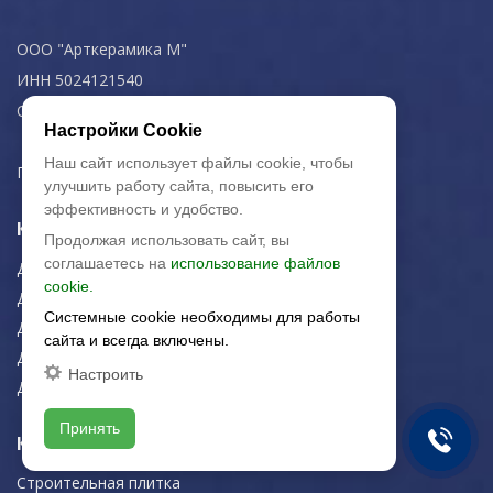
ООО "Арткерамика М"
ИНН 5024121540
ОГРН 1115024004336
Настройки Cookie
Наш сайт использует файлы cookie, чтобы
Политика конфиденциальности
улучшить работу сайта, повысить его
эффективность и удобство.
Керамогранит
Продолжая использовать сайт, вы
соглашаетесь на
использование файлов
Для пола
cookie.
Для фасада
Системные cookie необходимы для работы
Для дома/офиса
сайта и всегда включены.
Для МОП
Настроить
Для улицы
Принять
Керамическая плитка
Строительная плитка