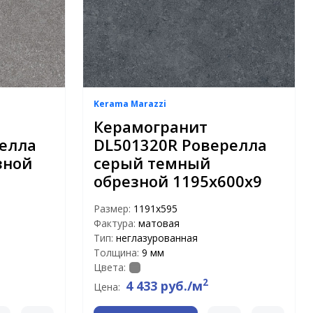
Kerama Marazzi
Керамогранит
елла
DL501320R Роверелла
зной
серый темный
обрезной 1195х600х9
Размер:
1191x595
Фактура:
матовая
Тип:
неглазурованная
Толщина:
9 мм
Цвета:
2
4 433 руб./м
Цена: