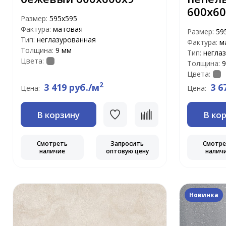
600х60
Размер:
595x595
Фактура:
матовая
Размер:
59
Тип:
неглазурованная
Фактура:
м
Толщина:
9 мм
Тип:
негла
Цвета:
Толщина:
9
Цвета:
2
3 419 руб./м
3 6
Цена:
Цена:
В корзину
В ко
Смотреть
Запросить
Смотр
наличие
оптовую цену
налич
Новинка