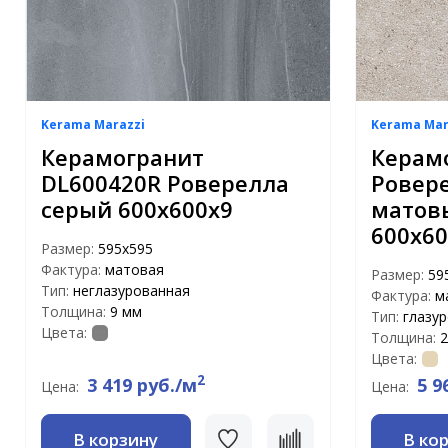
Kerama Marazzi
Kerama Mar
Керамогранит
Керам
DL600420R Роверелла
Ровер
серый 600х600х9
матов
600x60
Размер:
595x595
Фактура:
матовая
Размер:
59
Тип:
неглазурованная
Фактура:
м
Толщина:
9 мм
Тип:
глазу
Цвета:
Толщина:
2
Цвета:
2
3 419 руб./м
5 9
Цена:
Цена:
В корзину
В ко