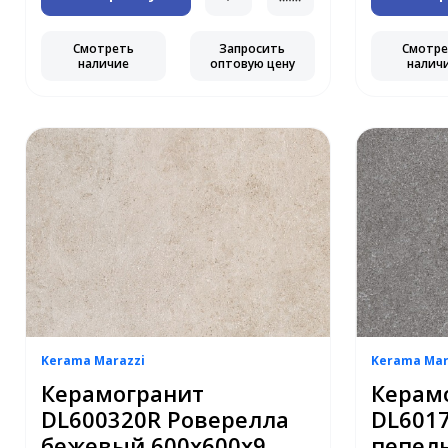
Смотреть
Запросить
Смотр
наличие
оптовую цену
налич
Kerama Marazzi
Kerama Mar
Керамогранит
Керам
DL600320R Роверелла
DL601
бежевый 600х600х9
пепел