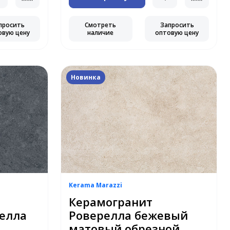
просить
Смотреть
Запросить
овую цену
наличие
оптовую цену
Новинка
Kerama Marazzi
Керамогранит
елла
Роверелла бежевый
матовый обрезной