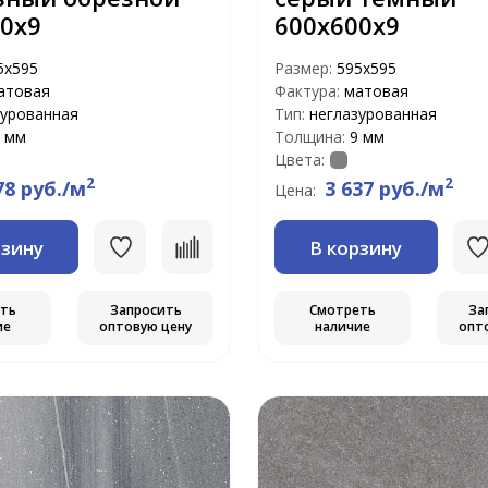
0х9
600х600х9
5x595
Размер:
595x595
атовая
Фактура:
матовая
зурованная
Тип:
неглазурованная
 мм
Толщина:
9 мм
Цвета:
2
2
78 руб./м
3 637 руб./м
Цена:
рзину
В корзину
еть
Запросить
Смотреть
За
ие
оптовую цену
наличие
опт