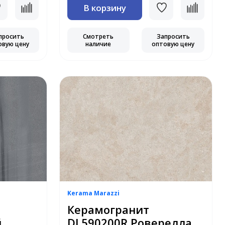
В корзину
просить
Смотреть
Запросить
овую цену
наличие
оптовую цену
Kerama Marazzi
Керамогранит
й
DL590200R Роверелла