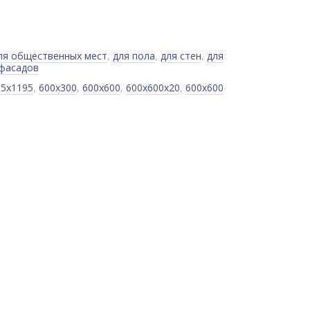
ля общественных мест
,
для пола
,
для стен
,
для
 фасадов
85x1195
,
600x300
,
600x600
,
600x600x20
,
600x600