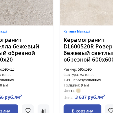
azzi
Kerama Marazzi
огранит
Керамогранит
елла бежевый
DL600520R Ровер
ый обрезной
бежевый светлы
0x20
обрезной 600х60
5x595x20
Размер:
595x595
атовая
Фактура:
матовая
рованная
Тип:
неглазурованная
0 мм
Толщина:
9 мм
Цвета:
2
2
66 руб./м
3 637 руб./м
Цена:
рзину
В корзину