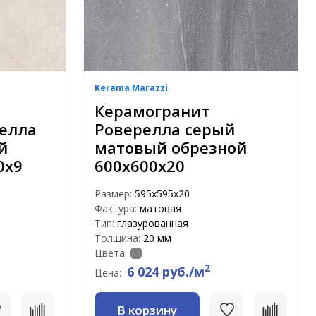
Kerama Marazzi
Керамогранит
елла
Роверелла серый
й
матовый обрезной
0х9
600x600x20
Размер:
595x595x20
Фактура:
матовая
Тип:
глазурованная
Толщина:
20 мм
Цвета:
2
6 024 руб./м
Цена:
В корзину