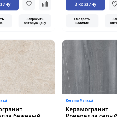
рзину
В корзину
еть
Запросить
Смотреть
За
ие
оптовую цену
наличие
опт
azzi
Kerama Marazzi
огранит
Керамогранит
елла бежевый
Роверелла серы