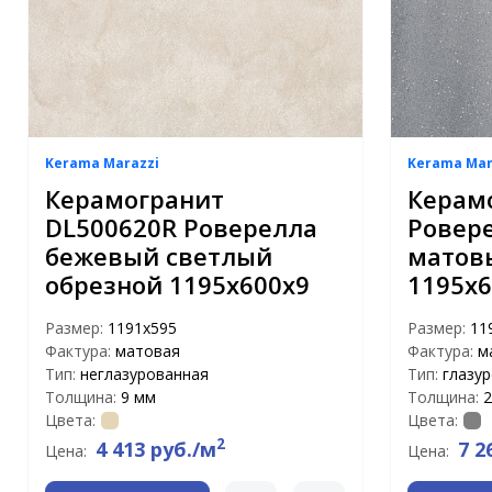
Kerama Marazzi
Kerama Mar
Керамогранит
Керам
DL500620R Роверелла
Ровер
бежевый светлый
матов
обрезной 1195х600х9
1195x6
Размер:
1191x595
Размер:
11
Фактура:
матовая
Фактура:
м
Тип:
неглазурованная
Тип:
глазу
Толщина:
9 мм
Толщина:
2
Цвета:
Цвета:
2
4 413 руб./м
7 2
Цена:
Цена: