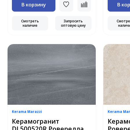
В корзину
В ко
Смотреть
Запросить
Смотр
наличие
оптовую цену
налич
Kerama Marazzi
Kerama Mar
Керамогранит
Керам
DL500520R Роверелла
Ровер