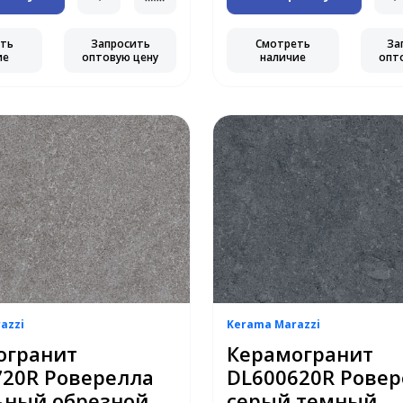
еть
Запросить
Смотреть
За
ие
оптовую цену
наличие
опт
azzi
Kerama Marazzi
огранит
Керамогранит
720R Роверелла
DL600620R Ровер
ьный обрезной
серый темный