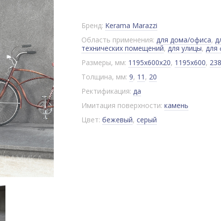
Бренд:
Kerama Marazzi
Область применения:
для дома/офиса
,
д
технических помещений
,
для улицы
,
для
Размеры, мм:
1195x600x20
,
1195x600
,
23
Толщина, мм:
9
,
11
,
20
Ректификация:
да
Имитация поверхности:
камень
Цвет:
бежевый
,
серый