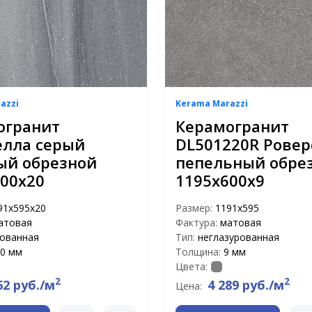
azzi
Kerama Marazzi
огранит
Керамогранит
елла серый
DL501220R Ровер
ый обрезной
пепельный обре
00x20
1195х600х9
91x595x20
Размер:
1191x595
атовая
Фактура:
матовая
рованная
Тип:
неглазурованная
0 мм
Толщина:
9 мм
Цвета:
2
2
62 руб./м
4 289 руб./м
Цена: