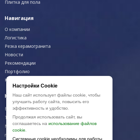
Плитка для пола
Навигация
О компании
Логистика
Резка керамогранита
Новости
Рекомендации
Портфолио
Контакты
Настройки Cookie
Контактная информация
Наш сайт использует файлы cookie, чтобы
улучшить работу сайта, повысить его
E-mail:
zakaz@artkeramika-opt.ru
эффективность и удобство.
Тел.: +7 (499) 703-30-42
Продолжая использовать сайт, вы
соглашаетесь на
использование файлов
Московская область,
cookie.
г. Красногорск
Системные cookie необходимы для работы