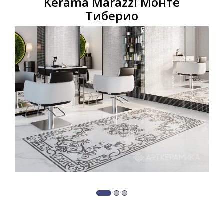
Kerama Marazzi Монте
Тиберио