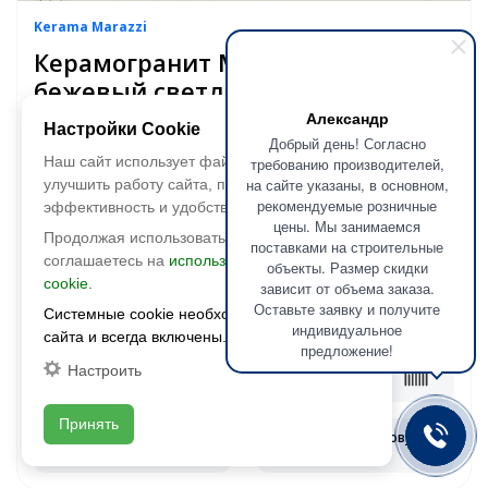
Kerama Marazzi
Керамогранит Монте Тиберио
бежевый светлый
лаппатированный обрезной
Александр
Настройки Cookie
80х80
Добрый день! Согласно
Наш сайт использует файлы cookie, чтобы
требованию производителей,
на сайте указаны, в основном,
улучшить работу сайта, повысить его
Размер:
798х798
рекомендуемые розничные
эффективность и удобство.
Фактура:
полированная
цены. Мы занимаемся
Тип:
глазурованная
Продолжая использовать сайт, вы
поставками на строительные
Толщина:
9 мм
соглашаетесь на
использование файлов
объекты. Размер скидки
Цвета:
cookie.
зависит от объема заказа.
Оставьте заявку и получите
2
5 347 руб./м
Системные cookie необходимы для работы
Цена:
индивидуальное
сайта и всегда включены.
предложение!
Настроить
В корзину
Принять
Запросить оптовую
Смотреть наличие
цену