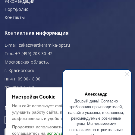
Рекомендации
Портфолио
Контакты
Контактная информация
E-mail:
zakaz@artkeramika-opt.ru
Тел.: +7 (499) 703-30-42
Московская область,
г. Красногорск
пн-чт: 09.00-18.00
пт: 09.00-17.00
Александр
Настройки Cookie
Добрый день! Согласно
Наш сайт использует файлы cookie, чтобы
требованию производителей,
Мы в соц. сетях
на сайте указаны, в основном,
улучшить работу сайта, повысить его
рекомендуемые розничные
эффективность и удобство.
цены. Мы занимаемся
Продолжая использовать сайт, вы
поставками на строительные
соглашаетесь на
использование файлов