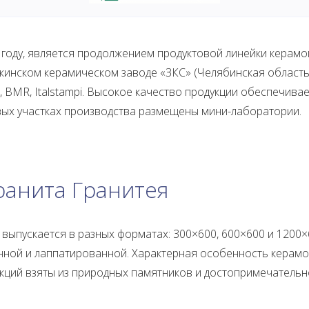
 году, является продолжением продуктовой линейки керамог
ежинском керамическом заводе «ЗКС» (Челябинская област
, BMR, Italstampi. Высокое качество продукции обеспечива
овых участках производства размещены мини-лаборатории.
ранита Гранитея
выпускается в разных форматах: 300×600, 600×600 и 1200×
ной и лаппатированной. Характерная особенность керамог
кций взяты из природных памятников и достопримечательно