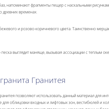
баз, напоминают фрагменты пещер с наскальными рисункам
о древних временах.
а бежевого и розово-коричневого цвета. Таинственно мер
о песка выглядит маняще, вызывая ассоциации с теплым о
гранита Гранитея
Гранитея позволяют использовать данный материал для ин
е для облицовки входных и лифтовых зон, вестибюлей и хол