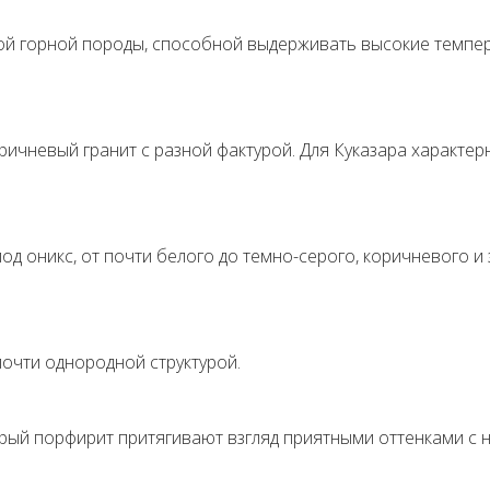
нной горной породы, способной выдерживать высокие темпе
ричневый гранит с разной фактурой. Для Куказара характе
од оникс, от почти белого до темно-серого, коричневого и 
почти однородной структурой.
рый порфирит притягивают взгляд приятными оттенками с 