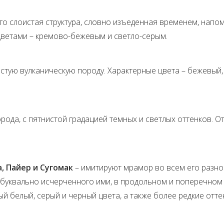
Его слоистая структура, словно изъеденная временем, нап
 цветами – кремово-бежевым и светло-серым.
ристую вулканическую породу. Характерные цвета – бежевый
рода, с пятнистой градацией темных и светлых оттенков. 
, Пайер и Сугомак
– имитируют мрамор во всем его разно
 буквально исчерченного ими, в продольном и поперечном 
й белый, серый и черный цвета, а также более редкие отт