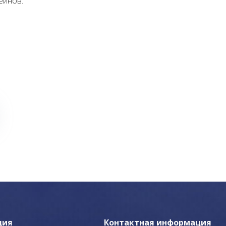
ейнов.
ция
Контактная информация