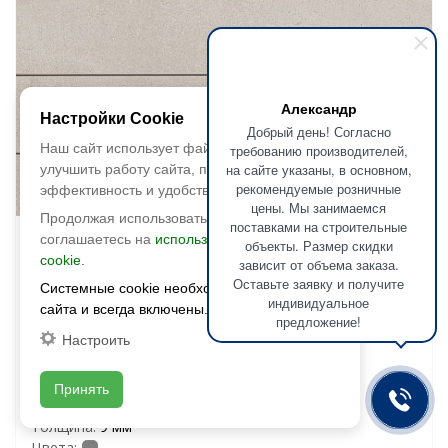
Александр
Настройки Cookie
Добрый день! Согласно
Наш сайт использует файлы cookie, чтобы
требованию производителей,
на сайте указаны, в основном,
улучшить работу сайта, повысить его
рекомендуемые розничные
эффективность и удобство.
Быстрый просмотр
цены. Мы занимаемся
Продолжая использовать сайт, вы
поставками на строительные
соглашаетесь на
использование файлов
Kerama Marazzi
объекты. Размер скидки
cookie.
зависит от объема заказа.
OS\A318\11260R Декор чипсет
Оставьте заявку и получите
Системные cookie необходимы для работы
Мирабо серый светлый матовый
индивидуальное
сайта и всегда включены.
600х300х9
предложение!
Настроить
Размер:
600х300х9
Фактура:
матовая
Принять
Тип:
глазурованная
Толщина:
9 мм
Цвета: