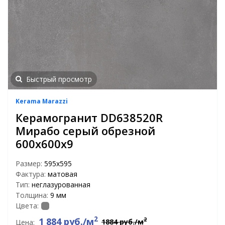
Быстрый просмотр
Kerama Marazzi
Керамогранит DD638520R
Мирабо серый обрезной
600х600х9
Размер:
595x595
Фактура:
матовая
Тип:
неглазурованная
Толщина:
9 мм
Цвета:
2
1 884 руб./м
2
1884 руб./м
Цена: