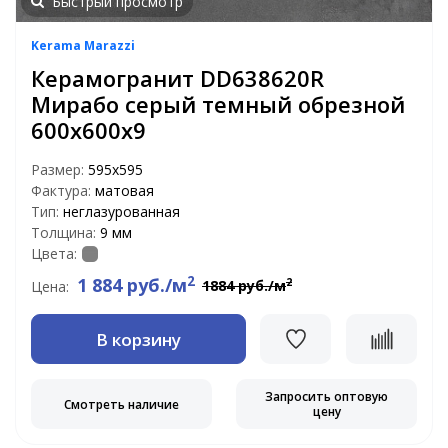
Быстрый просмотр
Kerama Marazzi
Керамогранит DD638620R
Мирабо серый темный обрезной
600х600х9
Размер:
595x595
Фактура:
матовая
Тип:
неглазурованная
Толщина:
9 мм
Цвета:
2
1 884 руб./м
2
1884 руб./м
Цена:
В корзину
Запросить оптовую
Смотреть наличие
цену