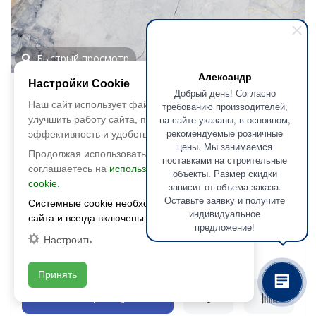
Быстрый просмотр
Александр
Настройки Cookie
Idalgo
Добрый день! Согласно
Наш сайт использует файлы cookie, чтобы
требованию производителей,
Керамогранит Lusso Oro (Люссо
на сайте указаны, в основном,
улучшить работу сайта, повысить его
Оро) 1200х600 LLR
рекомендуемые розничные
эффективность и удобство.
лаппатированный
цены. Мы занимаемся
Продолжая использовать сайт, вы
поставками на строительные
соглашаетесь на
использование файлов
объекты. Размер скидки
Размер:
1200х600
cookie.
зависит от объема заказа.
Фактура:
лаппатированная
Оставьте заявку и получите
Системные cookie необходимы для работы
Тип:
глазурованная
индивидуальное
сайта и всегда включены.
Толщина:
10.5 мм
предложение!
Цвета:
Настроить
2
2 800 руб./м
Цена:
Принять
В корзину