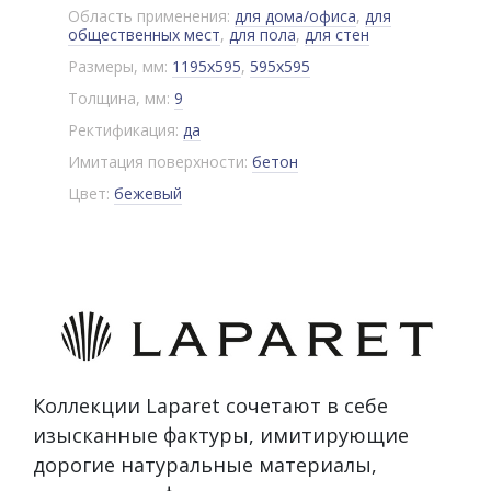
Область применения:
для дома/офиса
,
для
общественных мест
,
для пола
,
для стен
Размеры, мм:
1195x595
,
595x595
Толщина, мм:
9
Ректификация:
да
Имитация поверхности:
бетон
Цвет:
бежевый
Коллекции Laparet сочетают в себе
изысканные фактуры, имитирующие
дорогие натуральные материалы,