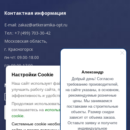
Контактная информация
E-mail:
zakaz@artkeramika-opt.ru
Тел.: +7 (499) 703-30-42
Московская область,
г. Красногорск
пн-чт: 09.00-18.00
пт: 09.00-17.00
Александр
Настройки Cookie
Добрый день! Согласно
Наш сайт использует файлы cookie, чтобы
требованию производителей,
Мы в соц. сетях
на сайте указаны, в основном,
улучшить работу сайта, повысить его
рекомендуемые розничные
эффективность и удобство.
цены. Мы занимаемся
Продолжая использовать сайт, вы
поставками на строительные
соглашаетесь на
использование файлов
объекты. Размер скидки
cookie.
зависит от объема заказа.
Оставьте заявку и получите
Системные cookie необходимы для работы
индивидуальное