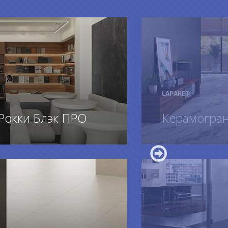
LAPARET
Рокки Блэк ПРО
Керамограни
ПОДРОБ