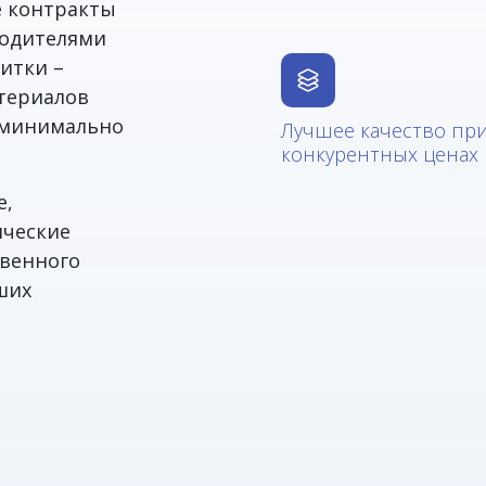
е контракты
водителями
итки –
териалов
в минимально
Лучшее качество пр
конкурентных ценах
е,
ические
твенного
ших