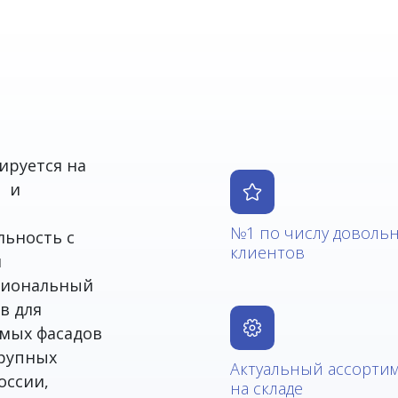
ируется на
а и
№1 по числу доволь
льность с
клиентов
я
ссиональный
в для
емых фасадов
крупных
Актуальный ассорти
оссии,
на складе