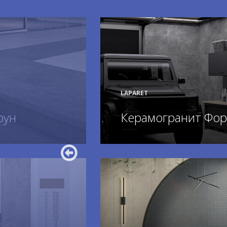
LAPARET
оун
Керамогранит Фор
ПОДРОБНЕЕ