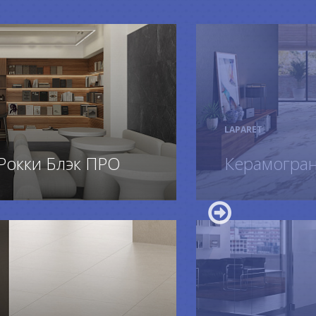
LAPARET
Рокки Блэк ПРО
Керамограни
ПОДРОБ