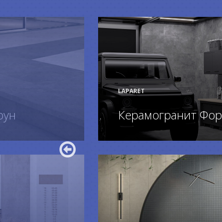
LAPARET
оун
Керамогранит Фор
ПОДРОБНЕЕ