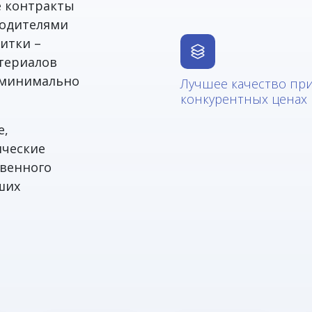
е контракты
водителями
итки –
териалов
в минимально
Лучшее качество пр
конкурентных ценах
е,
ические
твенного
ших