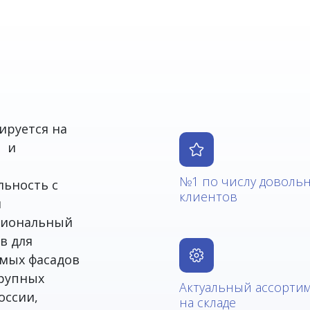
ируется на
а и
№1 по числу доволь
льность с
клиентов
я
ссиональный
в для
емых фасадов
крупных
Актуальный ассорти
оссии,
на складе