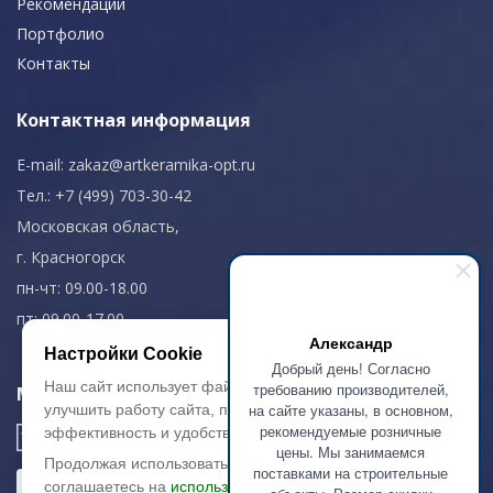
Рекомендации
Портфолио
Контакты
Контактная информация
E-mail:
zakaz@artkeramika-opt.ru
Тел.: +7 (499) 703-30-42
Московская область,
г. Красногорск
пн-чт: 09.00-18.00
пт: 09.00-17.00
Александр
Настройки Cookie
Добрый день! Согласно
Наш сайт использует файлы cookie, чтобы
требованию производителей,
Мы в соц. сетях
на сайте указаны, в основном,
улучшить работу сайта, повысить его
рекомендуемые розничные
эффективность и удобство.
цены. Мы занимаемся
Продолжая использовать сайт, вы
поставками на строительные
соглашаетесь на
использование файлов