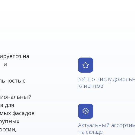
ируется на
а и
№1 по числу доволь
льность с
клиентов
я
ссиональный
в для
емых фасадов
крупных
Актуальный ассорти
оссии,
на складе