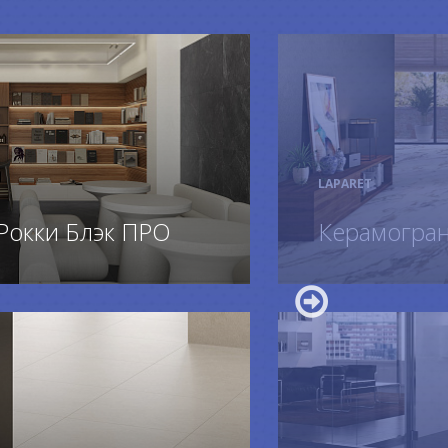
LAPARET
Рокки Блэк ПРО
Керамограни
ПОДРОБ