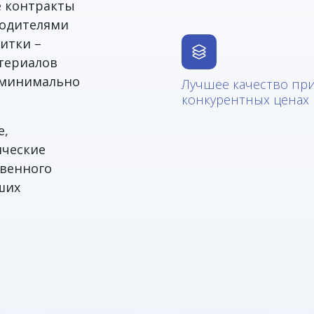
е контракты
водителями
итки –
териалов
в минимально
Лучшее качество пр
конкурентных ценах
е,
ические
твенного
ших