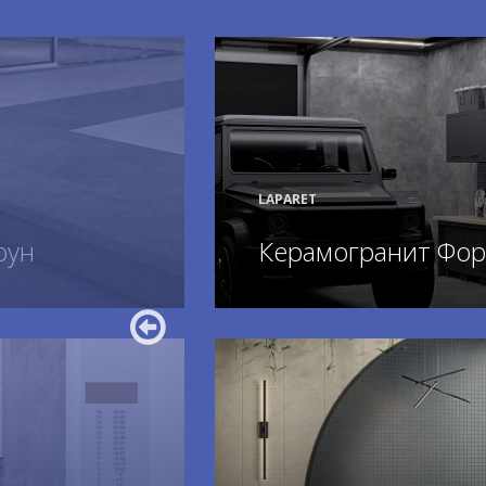
LAPARET
оун
Керамогранит Фор
ПОДРОБНЕЕ