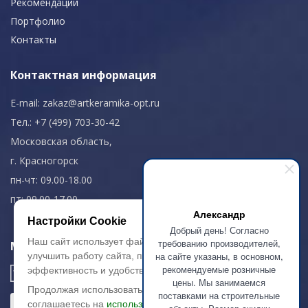
Рекомендации
Портфолио
Контакты
Контактная информация
E-mail:
zakaz@artkeramika-opt.ru
Тел.: +7 (499) 703-30-42
Московская область,
г. Красногорск
пн-чт: 09.00-18.00
пт: 09.00-17.00
Александр
Настройки Cookie
Добрый день! Согласно
Наш сайт использует файлы cookie, чтобы
требованию производителей,
Мы в соц. сетях
на сайте указаны, в основном,
улучшить работу сайта, повысить его
рекомендуемые розничные
эффективность и удобство.
цены. Мы занимаемся
Продолжая использовать сайт, вы
поставками на строительные
соглашаетесь на
использование файлов