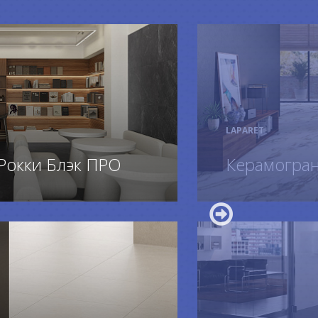
LAPARET
Рокки Блэк ПРО
Керамограни
ПОДРОБ