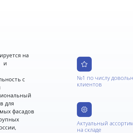
ируется на
а и
№1 по числу доволь
льность с
клиентов
я
ссиональный
в для
емых фасадов
крупных
Актуальный ассорти
оссии,
на складе