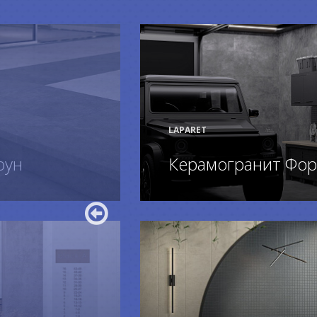
LAPARET
оун
Керамогранит Фор
ПОДРОБНЕЕ