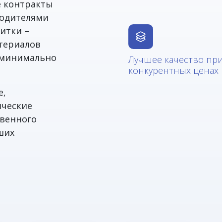
е контракты
водителями
итки –
териалов
в минимально
Лучшее качество пр
конкурентных ценах
е,
ические
твенного
ших