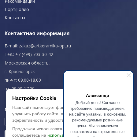
Рекомендации
Портфолио
Контакты
Контактная информация
E-mail:
zakaz@artkeramika-opt.ru
Тел.: +7 (499) 703-30-42
Московская область,
г. Красногорск
пн-чт: 09.00-18.00
пт: 09.00-17.00
Александр
Настройки Cookie
Добрый день! Согласно
Наш сайт использует файлы cookie, чтобы
требованию производителей,
Мы в соц. сетях
на сайте указаны, в основном,
улучшить работу сайта, повысить его
рекомендуемые розничные
эффективность и удобство.
цены. Мы занимаемся
Продолжая использовать сайт, вы
поставками на строительные
соглашаетесь на
использование файлов