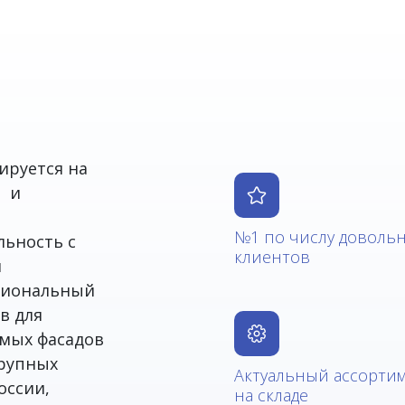
ируется на
а и
№1 по числу доволь
льность с
клиентов
я
ссиональный
в для
емых фасадов
крупных
Актуальный ассорти
оссии,
на складе