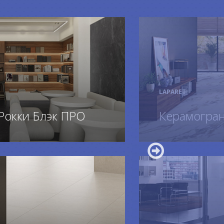
LAPARET
Рокки Блэк ПРО
Керамограни
ПОДРОБ