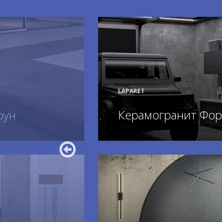
LAPARET
оун
Керамогранит Фор
ПОДРОБНЕЕ