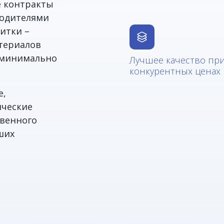
е контракты
водителями
итки –
териалов
в минимально
Лучшее качество пр
конкурентных ценах
е,
ические
твенного
ших