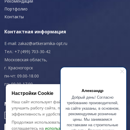
Рекомендации
Портфолио
Контакты
Контактная информация
E-mail:
zakaz@artkeramika-opt.ru
Тел.: +7 (499) 703-30-42
Московская область,
г. Красногорск
пн-чт: 09.00-18.00
пт: 09.00-17.00
Александр
Настройки Cookie
Добрый день! Согласно
Наш сайт использует файлы cookie, чтобы
требованию производителей,
Мы в соц. сетях
на сайте указаны, в основном,
улучшить работу сайта, повысить его
рекомендуемые розничные
эффективность и удобство.
цены. Мы занимаемся
Продолжая использовать сайт, вы
поставками на строительные
соглашаетесь на
использование файлов