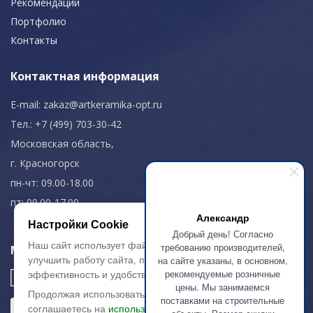
Рекомендации
Портфолио
Контакты
Контактная информация
E-mail:
zakaz@artkeramika-opt.ru
Тел.: +7 (499) 703-30-42
Московская область,
г. Красногорск
пн-чт: 09.00-18.00
пт: 09.00-17.00
Александр
Настройки Cookie
Добрый день! Согласно
Наш сайт использует файлы cookie, чтобы
требованию производителей,
Мы в соц. сетях
на сайте указаны, в основном,
улучшить работу сайта, повысить его
рекомендуемые розничные
эффективность и удобство.
цены. Мы занимаемся
Продолжая использовать сайт, вы
поставками на строительные
соглашаетесь на
использование файлов