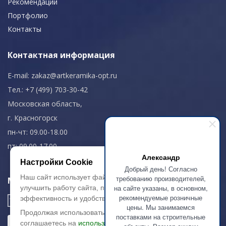
Рекомендации
Портфолио
Контакты
Контактная информация
E-mail:
zakaz@artkeramika-opt.ru
Тел.: +7 (499) 703-30-42
Московская область,
г. Красногорск
пн-чт: 09.00-18.00
пт: 09.00-17.00
Александр
Настройки Cookie
Добрый день! Согласно
Наш сайт использует файлы cookie, чтобы
требованию производителей,
Мы в соц. сетях
на сайте указаны, в основном,
улучшить работу сайта, повысить его
рекомендуемые розничные
эффективность и удобство.
цены. Мы занимаемся
Продолжая использовать сайт, вы
поставками на строительные
соглашаетесь на
использование файлов