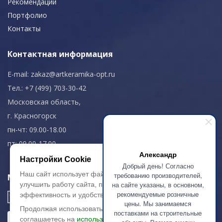
Рекомендации
Портфолио
Контакты
Контактная информация
E-mail:
zakaz@artkeramika-opt.ru
Тел.: +7 (499) 703-30-42
Московская область,
г. Красногорск
пн-чт: 09.00-18.00
пт: 09.00-17.00
Александр
Настройки Cookie
Добрый день! Согласно
Наш сайт использует файлы cookie, чтобы
требованию производителей,
Мы в соц. сетях
на сайте указаны, в основном,
улучшить работу сайта, повысить его
рекомендуемые розничные
эффективность и удобство.
цены. Мы занимаемся
Продолжая использовать сайт, вы
поставками на строительные
соглашаетесь на
использование файлов