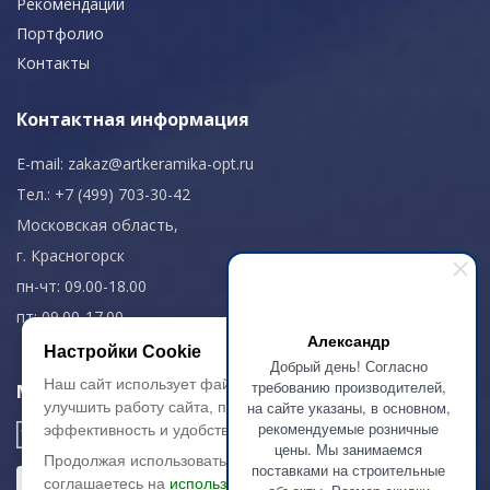
Рекомендации
Портфолио
Контакты
Контактная информация
E-mail:
zakaz@artkeramika-opt.ru
Тел.: +7 (499) 703-30-42
Московская область,
г. Красногорск
пн-чт: 09.00-18.00
пт: 09.00-17.00
Александр
Настройки Cookie
Добрый день! Согласно
Наш сайт использует файлы cookie, чтобы
требованию производителей,
Мы в соц. сетях
на сайте указаны, в основном,
улучшить работу сайта, повысить его
рекомендуемые розничные
эффективность и удобство.
цены. Мы занимаемся
Продолжая использовать сайт, вы
поставками на строительные
соглашаетесь на
использование файлов