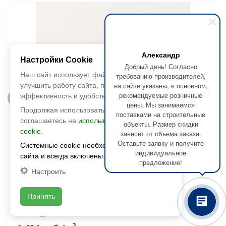
Александр
Настройки Cookie
Добрый день! Согласно
Наш сайт использует файлы cookie, чтобы
требованию производителей,
на сайте указаны, в основном,
улучшить работу сайта, повысить его
рекомендуемые розничные
эффективность и удобство.
Быстрый просмотр
цены. Мы занимаемся
Продолжая использовать сайт, вы
поставками на строительные
Уральский гранит
соглашаетесь на
использование файлов
объекты. Размер скидки
cookie.
зависит от объема заказа.
Керамогранит UF001MR белый
Оставьте заявку и получите
Системные cookie необходимы для работы
600х600х10 матовый
индивидуальное
сайта и всегда включены.
предложение!
Размер:
600х600
Настроить
Фактура:
матовая
Тип:
неглазурованная
Принять
Толщина:
10 мм
Цвета:
2