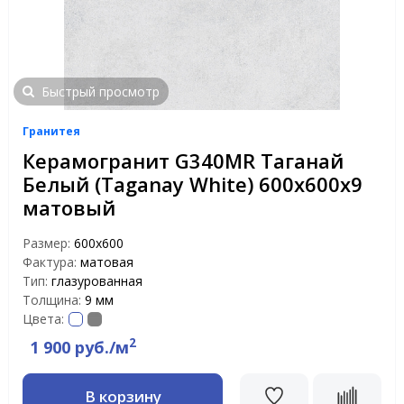
Быстрый просмотр
Гранитея
Керамогранит G340МR Таганай
Белый (Taganay White) 600х600х9
матовый
Размер:
600х600
Фактура:
матовая
Тип:
глазурованная
Толщина:
9 мм
Цвета:
2
1 900 руб./м
В корзину