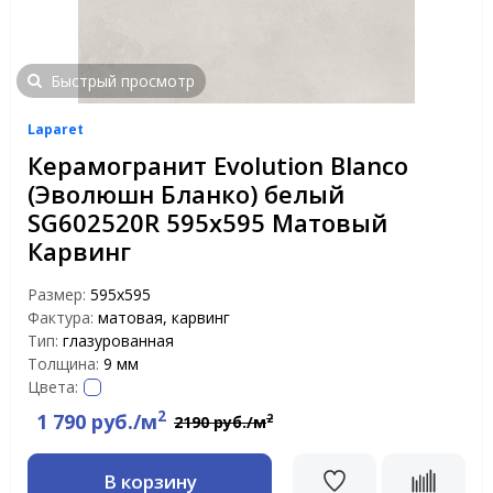
Быстрый просмотр
Laparet
Керамогранит Evolution Blanco
(Эволюшн Бланко) белый
SG602520R 595x595 Матовый
Карвинг
Размер:
595x595
Фактура:
матовая, карвинг
Тип:
глазурованная
Толщина:
9 мм
Цвета:
2
1 790 руб./м
2
2190 руб./м
В корзину