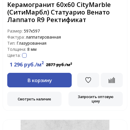
Керамогранит 60х60 CityMarble
(СитиМарбл) Статуарио Венато
Лаппато R9 Ректификат
Размер:
597х597
Фактура:
лаппатированная
Тип:
Глазурованная
Толщина:
8 мм
Цвета:
2
1 296 руб./м
2
2877 руб./м
В корзину
Запросить оптовую
Смотреть наличие
цену