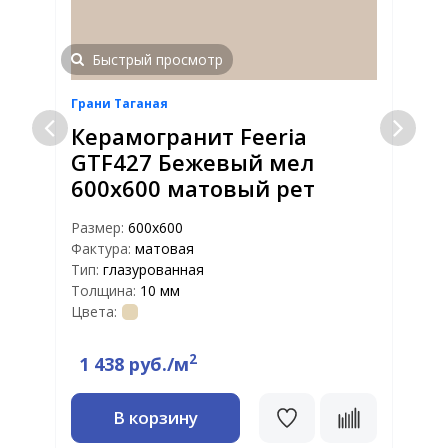
Быстрый просмотр
Грани Таганая
Г
Керамогранит Feeria
GTF427 Бежевый мел
600х600 матовый рет
Размер:
600х600
Р
Фактура:
матовая
Ф
Тип:
глазурованная
Т
Толщина:
10 мм
Т
Цвета:
Ц
2
1 438 руб./м
В корзину