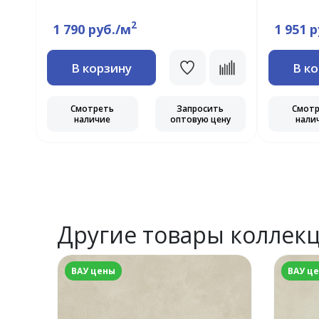
2
1 790 руб./м
1 951 
В корзину
В к
Смотреть
Запросить
Смот
наличие
оптовую цену
нали
Другие товары коллек
ВАУ цены
ВАУ ц