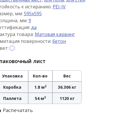
тойкость к истиранию:
PEI-IV
азмер, мм:
595x595
олщина, мм:
9
еттификация:
да
актура товара:
Матовая карвинг
митация поверхности:
бетон
вет:
паковочный лист
Упаковка
Кол-во
Вес
2
Коробка
1.8 м
36.306 кг
2
Паллета
54 м
1120 кг
Распечатать