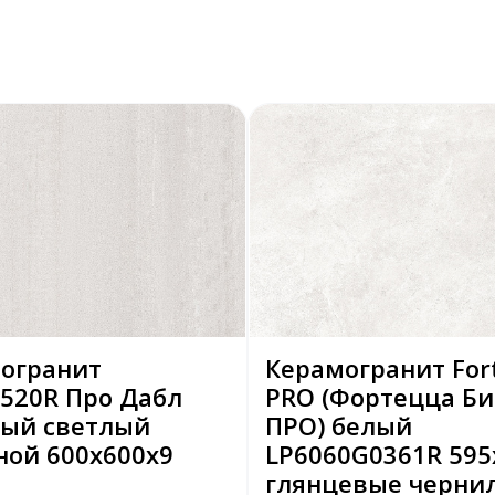
огранит
Керамогранит For
520R Про Дабл
PRO (Фортецца Би
ый светлый
ПРО) белый
ной 600х600х9
LP6060G0361R 595
глянцевые чернил