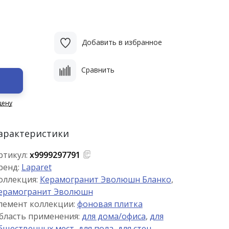
Добавить в избранное
Сравнить
цену
арактеристики
ртикул:
х9999297791
ренд:
Laparet
оллекция:
Керамогранит Эволюшн Бланко
,
ерамогранит Эволюшн
лемент коллекции:
фоновая плитка
бласть применения:
для дома/офиса
,
для
бщественных мест
,
для пола
,
для стен