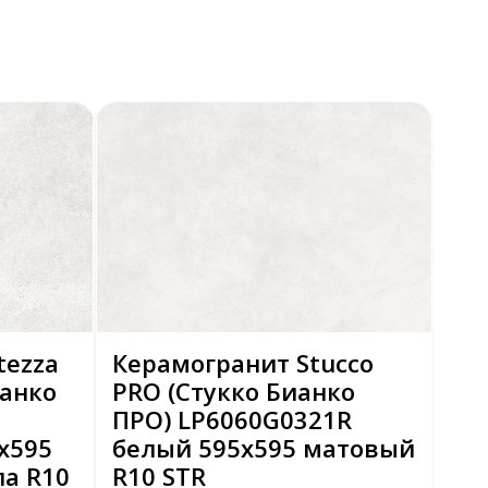
tezza
Керамогранит Stucco
анко
PRO (Стукко Бианко
ПРО) LP6060G0321R
х595
белый 595х595 матовый
а R10
R10 STR