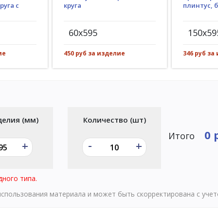
круга
руга с
плинтус, 
60x595
150x59
450 руб за изделие
ие
346 руб за
делия (мм)
Количество (шт)
0 
Итого
-
+
+
дного типа.
 использования материала и может быть скорректирована с уче