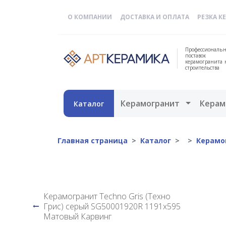
О КОМПАНИИ
ДОСТАВКА И ОПЛАТА
РЕЗКА К
Профессиональн
поставок
керамогранита 
строительства
Открыть 
Керамогранит
Керам
Каталог
Главная страница
Каталог
Керамо
Керамогранит Techno Gris (Техно
Грис) серый SG50001920R 1191x595
Матовый Карвинг