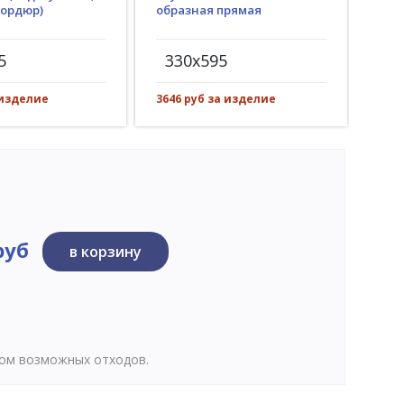
бордюр)
образная прямая
(пр
рез)
5
330x595
30
 изделие
3646 руб за изделие
533 
руб
в корзину
том возможных отходов.