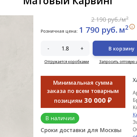
Матовый Карвинг
2
2 190 руб./м
2
i
1 790 руб.
м
Розничная цена:
-
+
В корзину
Отгружается коробками
Запросить оптовую 
Х
Минимальная сумма
заказа по всем товарным
А
30 000 ₽
Б
позициям
К
К
В наличии
Э
О
Сроки доставки для Москвы
о