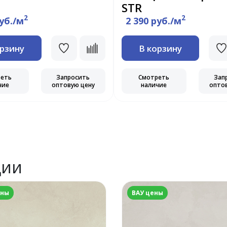
STR
2
2
руб./м
2 390 руб./м
орзину
В корзину
реть
Запросить
Смотреть
Зап
чие
оптовую цену
наличие
опто
ции
ены
ВАУ цены