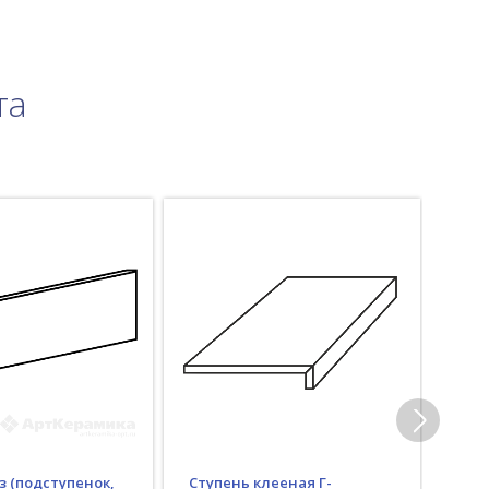
та
з (подступенок,
Ступень клееная Г-
Гид