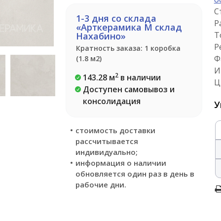
С
1-3 дня со склада
Р
«Арткерамика М склад
Т
Нахабино»
Р
Кратность заказа: 1 коробка
Ф
(1.8 м2)
И
2
143.28 м
в наличии
Ц
Доступен самовывоз и
консолидация
У
стоимость доставки
рассчитывается
индивидуально;
информация о наличии
обновляется один раз в день в
рабочие дни.