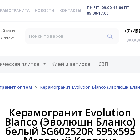
ПН-ЧТ: 09.00-18.00 ПТ:
ЕРАМОГРАНИТА
НОВОСТИ
КОНТАКТЫ
09.00-17.00
+7 (49
ый сервис
на объекты
ЗАКАЗ
меню
Открыть меню
ическая плитка
Клей и затирка
СВП
гранит оптом
Керамогранит Evolution Blanco (Эволюшн Бла
Керамогранит Evolution
Blanco (Эволюшн Бланко)
белый SG602520R 595x595